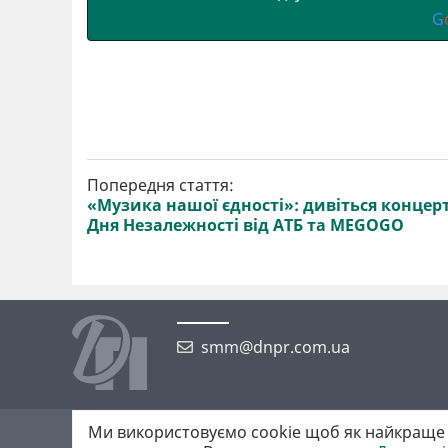
G
Попередня стаття:
«Музика нашої єдності»: дивіться концер
Дня Незалежності від АТБ та MEGOGO
smm@dnpr.com.ua
Ми використовуємо cookie щоб як найкраще 
©2026 https://dnpr.com.ua Дніпровська порадниця