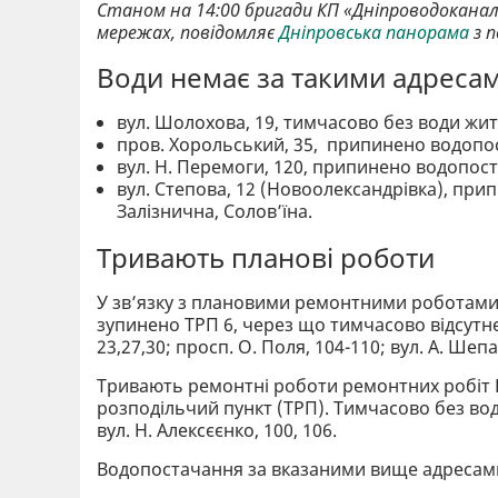
Станом на 14:00 бригади КП «Дніпроводоканал
мережах, повідомляє
Дніпровська панорама
з п
Води немає за такими адреса
вул. Шолохова, 19, тимчасово без води жител
пров. Хорольський, 35, припинено водопос
вул. Н. Перемоги, 120, припинено водопост
вул. Степова, 12 (Новоолександрівка), при
Залізнична, Соловʼїна.
Тривають планові роботи
У зв’язку з плановими ремонтними роботами,
зупинено ТРП 6, через що тимчасово відсутнє
23,27,30; просп. О. Поля, 104-110; вул. А. Шепа
Тривають ремонтні роботи ремонтних робіт 
розподільчий пункт (ТРП). Тимчасово без водоп
вул. Н. Алексєєнко, 100, 106.
Водопостачання за вказаними вище адресами 