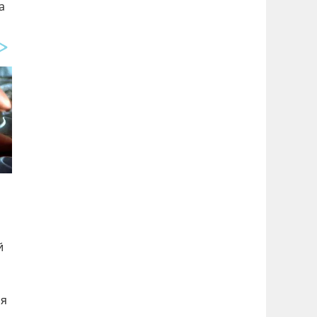
а
й
ня