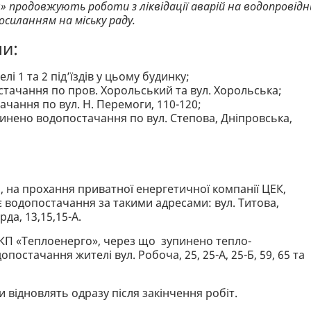
» продовжують роботи з ліквідації аварій на водопровідн
осиланням на міську раду.
ми:
і 1 та 2 підʼїздів у цьому будинку;
тачання по пров. Хорольський та вул. Хорольська;
ачання по вул. Н. Перемоги, 110-120;
пинено водопостачання по вул. Степова, Дніпровська,
 на прохання приватної енергетичної компанії ЦЕК,
 водопостачання за такими адресами: вул. Титова,
рда, 13,15,15-А.
КП «Теплоенерго», через що зупинено тепло-
остачання жителі вул. Робоча, 25, 25-А, 25-Б, 59, 65 та
відновлять одразу після закінчення робіт.