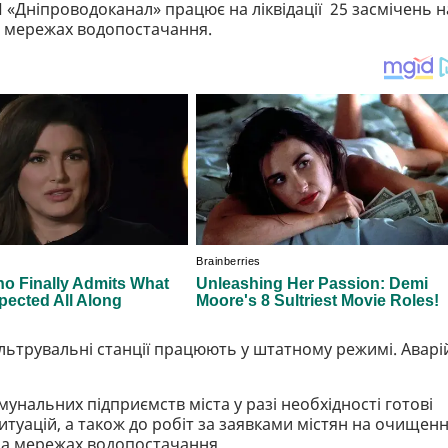
 «Дніпроводоканал» працює на ліквідації 25 засмічень н
а мережах водопостачання.
льтрувальні станції працюють у штатному режимі. Аварі
унальних підприємств міста у разі необхідності готові
итуацій, а також до робіт за заявками містян на очищен
на мережах водопостачання.