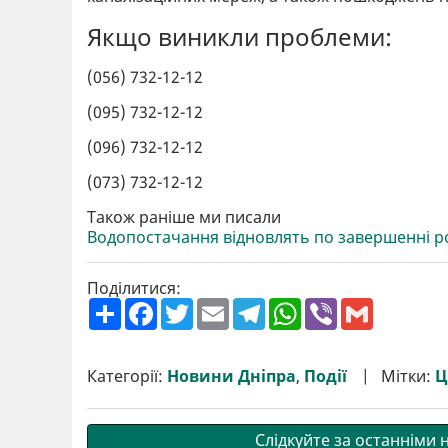
Якщо виникли проблеми:
(056) 732-12-12
(095) 732-12-12
(096) 732-12-12
(073) 732-12-12
Також раніше ми писали
Водопостачання відновлять по завершенні ро
Поділитися:
П
F
T
E
T
W
V
G
о
a
w
m
e
h
i
m
ш
c
i
a
l
a
b
a
и
e
t
i
e
t
e
i
р
b
t
l
g
s
r
l
Категорії:
Новини Дніпра
,
Події
Мітки:
Ц
и
o
e
r
A
т
o
r
a
p
и
k
m
p
Слідкуйте за останніми