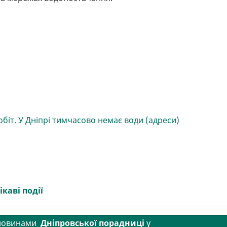
біт. У Дніпрі тимчасово немає води (адреси)
ікаві події
 новинами
Дніпровської порадниці
у