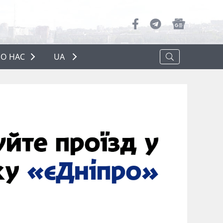
О НАС
UA
ПРО НАС
РЕКЛАМА
ПОЛІТИКА КОНФІДЕНЦІЙНОСТІ