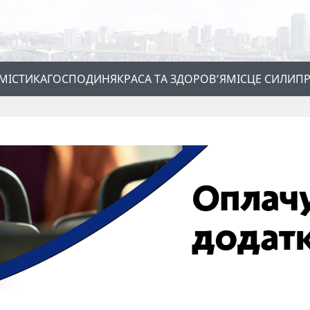
МІСТИКА
ГОСПОДИНЯ
КРАСА ТА ЗДОРОВ’Я
МІСЦЕ СИЛИ
ПР