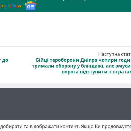
o
o
g
l
e
N
e
w
s
Наступна стат
т до
Бійці тероборони Дніпра чотири год
тримали оборону у бліндажі, але змус
ворога відступити з втрат
добирати та відображати контент. Якщо Ви продовжуєте