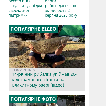
реєстр ВПО:
борги
актуальні дані для
роботодавця: що
своєчасної
змінилося з 2
підтримки
серпня 2026 року
ПОПУЛЯРНЕ ВІДЕО
31.07.2026 16:00
14-річний рибалка упіймав 20-
кілограмового гіганта на
Блакитному озері (відео)
ПОПУЛЯРНЕ ФОТО