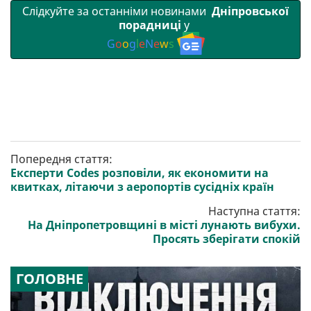
Слідкуйте за останніми новинами
Дніпровської
порадниці
у
G
o
o
g
l
e
N
e
w
s
Попередня стаття:
Експерти Codes розповіли, як економити на
квитках, літаючи з аеропортів сусідніх країн
Наступна стаття:
На Дніпропетровщині в місті лунають вибухи.
Просять зберігати спокій
ГОЛОВНЕ