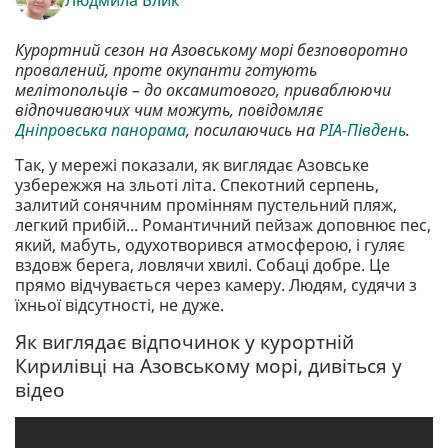
Курортний сезон на Азовському морі безповоротно
провалений, проте окупанти готують
мелітопольців – до оксамитового, приваблюючи
відпочиваючих чим можуть, повідомляє
Дніпровська панорама
, посилаючись на
РІА-Південь
.
Так, у мережі показали, як виглядає Азовське
узбережжя на зльоті літа. Спекотний серпень,
залитий сонячним промінням пустельний пляж,
легкий прибій... Романтичний пейзаж доповнює пес,
який, мабуть, одухотворився атмосферою, і гуляє
вздовж берега, ловлячи хвилі. Собаці добре. Це
прямо відчувається через камеру. Людям, судячи з
їхньої відсутності, не дуже.
Як виглядає відпочинок у курортній
Кирилівці на Азовському морі, дивіться у
відео