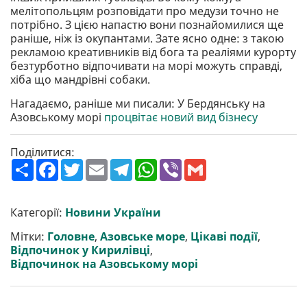
мелітопольцям розповідати про медузи точно не
потрібно. З цією напастю вони познайомилися ще
раніше, ніж із окупантами. Зате ясно одне: з такою
рекламою креативників від бога та реаліями курорту
безтурботно відпочивати на морі можуть справді,
хіба що мандрівні собаки.
Нагадаємо, раніше ми писали: У Бердянську на
Азовському морі
процвітає новий вид бізнесу
Поділитися:
П
F
T
E
T
W
V
G
о
a
w
m
e
h
i
m
ш
c
i
a
l
a
b
a
и
e
t
i
e
t
e
i
р
b
t
l
g
s
r
l
Категорії:
Новини України
и
o
e
r
A
т
o
r
a
p
Мітки:
Головне
,
Азовське море
,
Цікаві події
,
и
k
m
p
Відпочинок у Кирилівці
,
Відпочинок на Азовському морі