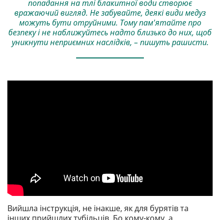
попадання на тлі блакитної води створює
вражаючий вигляд. Не забувайте, деякі види медуз
можуть бути отруйними. Тому пам'ятайте про
безпеку і не наближуйтесь надто близько до них, щоб
уникнути неприємних наслідків, – пишуть рашисти.
Вийшла інструкція, не інакше, як для бурятів та
інших прийшлих тубільців. Бо кому-кому, а