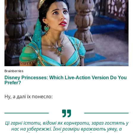
Ну, а далі їх понесло:
Ці гарні істоти, відомі як корнероти, зараз гостять у
нас на узбережжі. Їхні розміри вражають уяву, а