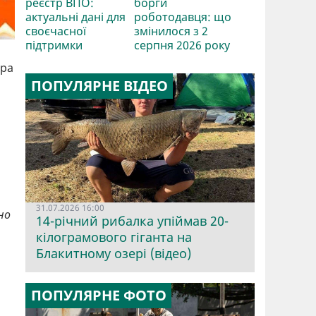
реєстр ВПО:
борги
актуальні дані для
роботодавця: що
своєчасної
змінилося з 2
підтримки
серпня 2026 року
пра
ПОПУЛЯРНЕ ВІДЕО
31.07.2026 16:00
но
14-річний рибалка упіймав 20-
кілограмового гіганта на
Блакитному озері (відео)
ПОПУЛЯРНЕ ФОТО