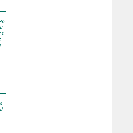
но
 и
ла
е
о
о
ий