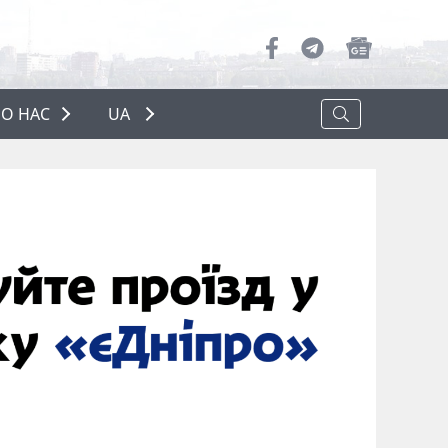
О НАС
UA
ПРО НАС
РЕКЛАМА
ПОЛІТИКА КОНФІДЕНЦІЙНОСТІ