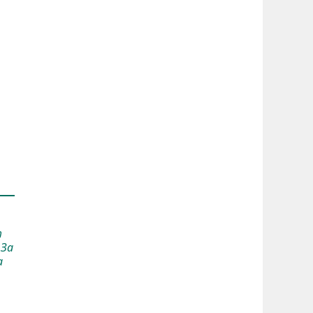
т
 За
а