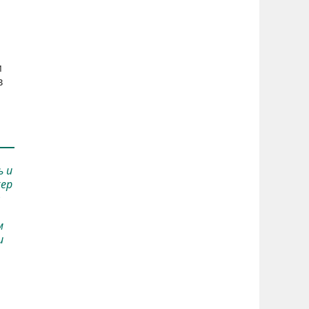
м
в
ь и
хер
т
м
и