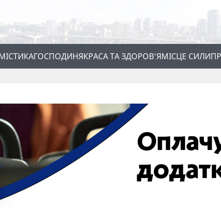
МІСТИКА
ГОСПОДИНЯ
КРАСА ТА ЗДОРОВ’Я
МІСЦЕ СИЛИ
ПР