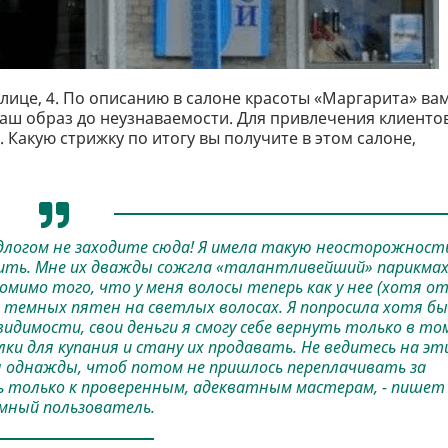
лице, 4. По описанию в салоне красоты «Маргарита» ва
ваш образ до неузнаваемости. Для привлечения клиенто
Какую стрижку по итогу вы получите в этом салоне,
едлогом не заходите сюда! Я имела такую неосторожност
сить. Мне их дважды сожгла «талантливейший» парикма
омимо того, что у меня волосы теперь как у нее (хотя о
 темных пятен на светлых волосах. Я попросила хотя бы
 видимости, свои деньги я смогу себе вернуть только в то
алки для купания и стану их продавать. Не ведитесь на эт
бя однажды, чтоб потом не пришлось переплачивать за
сь только к проверенным, адекватным мастерам, - пишет
мный пользователь.