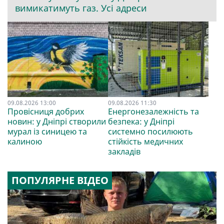
вимикатимуть газ. Усі адреси
09.08.2026 13:00
09.08.2026 11:30
Провісниця добрих
Енергонезалежність та
новин: у Дніпрі створили
безпека: у Дніпрі
мурал із синицею та
системно посилюють
калиною
стійкість медичних
закладів
ПОПУЛЯРНЕ ВІДЕО