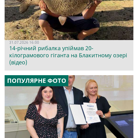
31.07.2026 16:00
14-річний рибалка упіймав 20-
кілограмового гіганта на Блакитному озері
(відео)
ПОПУЛЯРНЕ ФОТО