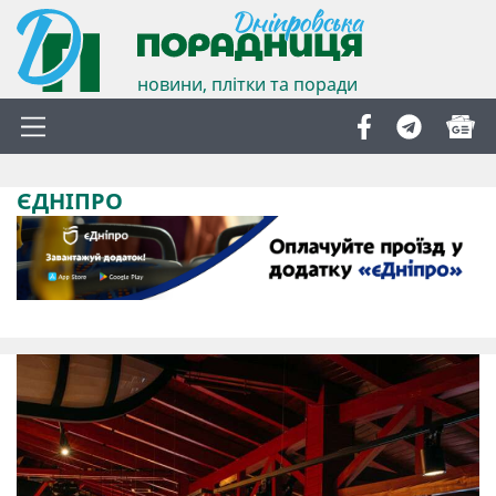
новини, плітки та поради
ЄДНІПРО