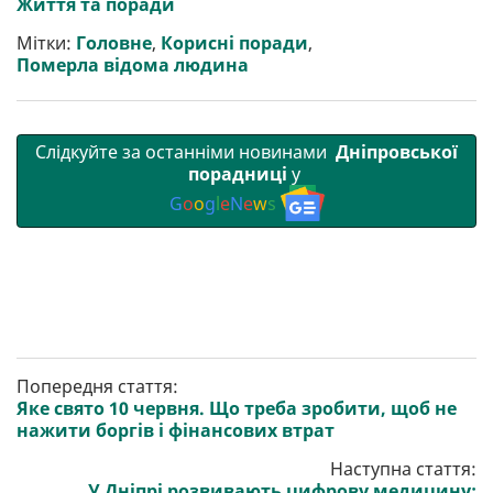
Життя та поради
т
o
r
a
p
и
k
m
p
Мітки:
Головне
,
Корисні поради
,
Померла відома людина
Слідкуйте за останніми новинами
Дніпровської
порадниці
у
G
o
o
g
l
e
N
e
w
s
Попередня стаття:
Яке свято 10 червня. Що треба зробити, щоб не
нажити боргів і фінансових втрат
Наступна стаття:
У Дніпрі розвивають цифрову медицину: