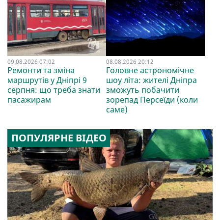
09.08.2026 07:02
08.08.2026 20:12
Ремонти та зміна
Головне астрономічне
маршрутів у Дніпрі 9
шоу літа: жителі Дніпра
серпня: що треба знати
зможуть побачити
пасажирам
зорепад Персеїди (коли
саме)
ПОПУЛЯРНЕ ВІДЕО