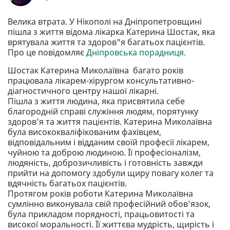
Велика втрата. У Нікополі на Дніпропетровщині
пішла з життя відома лікарка Катерина Шостак, яка
врятувала життя та здоров"я багатьох пацієнтів.
Про це повідомляє
Дніпровська порадниця.
Шостак Катерина Миколаївна багато років
працювала лікарем-хірургом консультативно-
діагностичного центру нашої лікарні.
Пішла з життя людина, яка присвятила себе
благородній справі служіння людям, порятунку
здоров’я та життя пацієнтів. Катерина Миколаївна
була висококваліфікованим фахівцем,
відповідальним і відданим своїй професії лікарем,
чуйною та доброю людиною. Її професіоналізм,
людяність, доброзичливість і готовність завжди
прийти на допомогу здобули щиру повагу колег та
вдячність багатьох пацієнтів.
Протягом років роботи Катерина Миколаївна
сумлінно виконувала свій професійний обов’язок,
була прикладом порядності, працьовитості та
високої моральності. Її життєва мудрість, щирість і