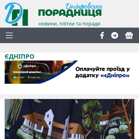
новини, плітки та поради
ЄДНІПРО