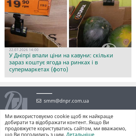
22.07.2026 14:00
У Дніпрі впали ціни на кавуни: скільки
зараз коштує ягода на ринках і в
супермаркетах (фото)
smm@dnpr.com.ua
Ми використовуємо cookie щоб як найкраще
добирати та відображати контент. Якщо Ви
продовжуєте користуватись сайтом, ми вважаємо,
що Ви погодились з цим.
Детальніше