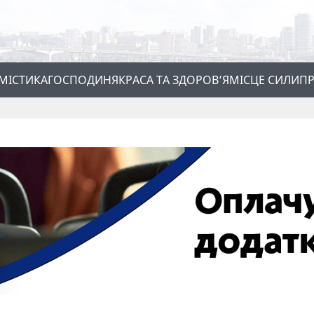
МІСТИКА
ГОСПОДИНЯ
КРАСА ТА ЗДОРОВ’Я
МІСЦЕ СИЛИ
ПР