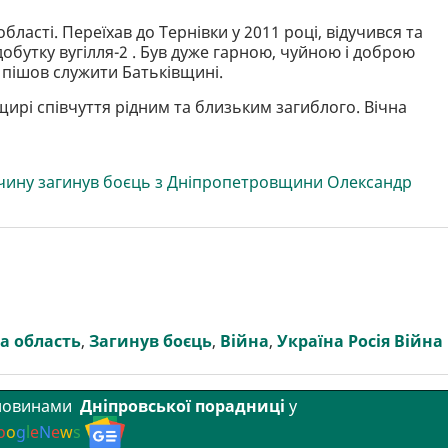
ласті. Переїхав до Тернівки у 2011 році, відучився та
обутку вугілля-2 . Був дуже гарною, чуйною і доброю
і пішов служити Батьківщині.
ирі співчуття рідним та близьким загиблого. Вічна
ччину загинув боєць з Дніпропетровщини Олександр
а область
,
Загинув боєць
,
Війна
,
Україна Росія Війна
 новинами
Дніпровської порадниці
у
o
o
g
l
e
N
e
w
s