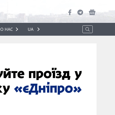
О НАС
UA
ПРО НАС
РЕКЛАМА
ПОЛІТИКА КОНФІДЕНЦІЙНОСТІ