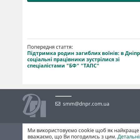
Попередня стаття:
Підтримка родин загиблих воїнів: в Дніпр
соціальні працівники зустрілися зі
спеціалістами "БФ" "ТАПС"
smm@dnpr.com.ua
Ми використовуємо cookie щоб як найкраще 
©2026 https://dnpr.com.ua Дніпровська порадниця
вважаємо, що Ви погодились з цим.
Детальн
Всі права захищені. При повному або частковому використанні