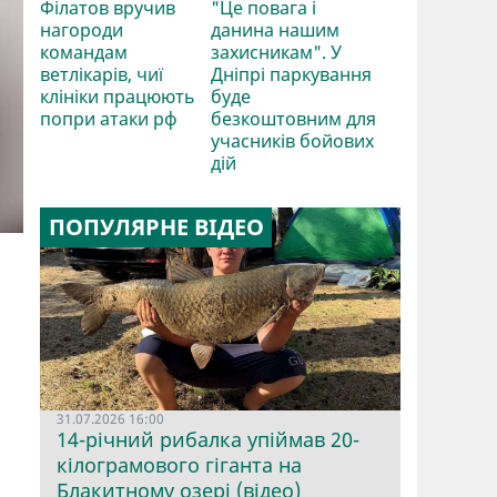
Філатов вручив
"Це повага і
нагороди
данина нашим
командам
захисникам". У
ветлікарів, чиї
Дніпрі паркування
клініки працюють
буде
попри атаки рф
безкоштовним для
учасників бойових
дій
ПОПУЛЯРНЕ ВІДЕО
31.07.2026 16:00
14-річний рибалка упіймав 20-
кілограмового гіганта на
Блакитному озері (відео)