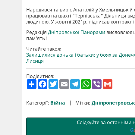
Народився та виріс Анатолій у Хмельницькій об
працював на шахті "Тернівська" Дільниця вид
людиною. У жовтні 2021р. підписав контракт 
Редакція
Дніпровської Панорами
висловлює щ
пам'ять!
Читайте також
Залишилися донька і батьки: у боях за Доне
Лисиця
Поділитися:
П
F
T
E
T
W
V
G
о
a
w
m
e
h
i
m
ш
c
i
a
l
a
b
a
и
e
t
i
e
t
e
i
р
b
t
l
g
s
r
l
Категорії:
Війна
Мітки:
Дніпропетровськ
и
o
e
r
A
т
o
r
a
p
и
k
m
p
Слідкуйте за останніми
G