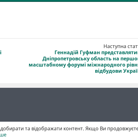
Наступна стат
і
Геннадій Гуфман представлят
Дніпропетровську область на перш
масштабному форумі міжнародного рівн
відбудови Укра
добирати та відображати контент. Якщо Ви продовжуєте
іше
 матеріалів обов'язкове активне гіперпосилання у першому абзаці.