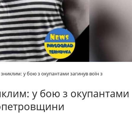
 зниклим: у бою з окупантами загинув воїн з
иклим: у бою з окупантами
ропетровщини