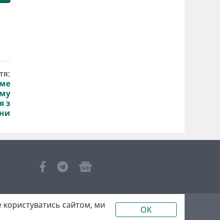
тя:
име
ому
я з
їни
 користуватись сайтом, ми
OK