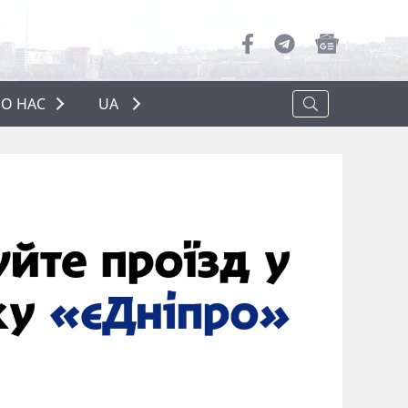
О НАС
UA
ПРО НАС
РЕКЛАМА
ПОЛІТИКА КОНФІДЕНЦІЙНОСТІ