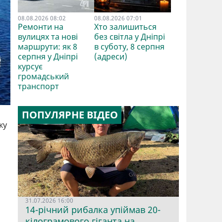
08.08.2026 08:02
08.08.2026 07:01
Ремонти на
Хто залишиться
вулицях та нові
без світла у Дніпрі
маршрути: як 8
в суботу, 8 серпня
серпня у Дніпрі
(адреси)
курсує
громадський
транспорт
ПОПУЛЯРНЕ ВІДЕО
ку
31.07.2026 16:00
14-річний рибалка упіймав 20-
кілограмового гіганта на