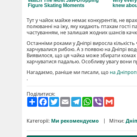
Тут у чайок майже немає конкурентів, не врах
полюванні на іжу, яку кидають птахам гості 
частуванням, не залишая жодних шансів кач
Останніми роками у Дніпрі виросла кількіст
харчувалися рибою. А з появою на Дніпрі во
Виявилося, що ця чайка може збирати комах у
харчуватися падалью. Особливу увагу вони 
Нагадаємо, раніше ми писали, що
на Дніпроп
.
Поділитися:
П
F
T
E
T
W
V
G
о
a
w
m
e
h
i
m
ш
c
i
a
l
a
b
a
и
e
t
i
e
t
e
i
р
b
t
l
g
s
r
l
Категорії:
Ми рекомендуємо
Мітки:
Дні
и
o
e
r
A
т
o
r
a
p
и
k
m
p