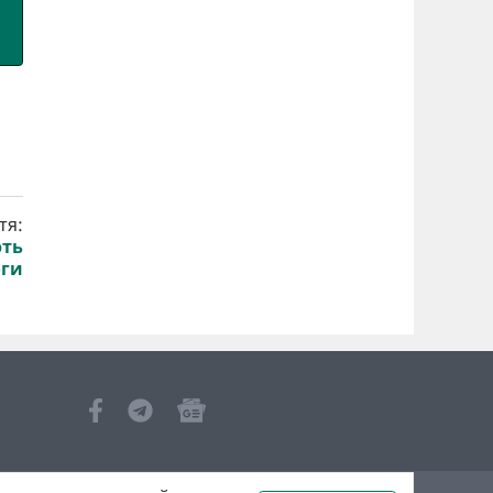
тя:
ють
оги