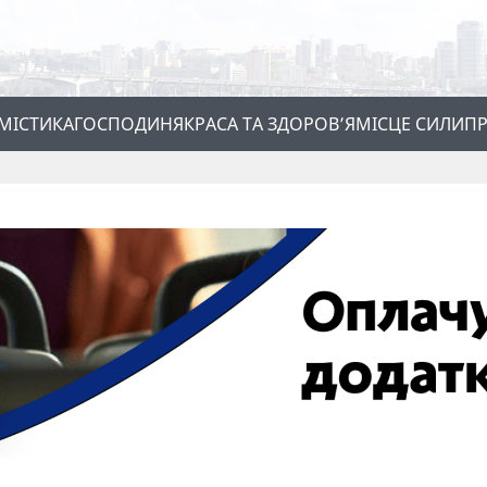
МІСТИКА
ГОСПОДИНЯ
КРАСА ТА ЗДОРОВ’Я
МІСЦЕ СИЛИ
ПР