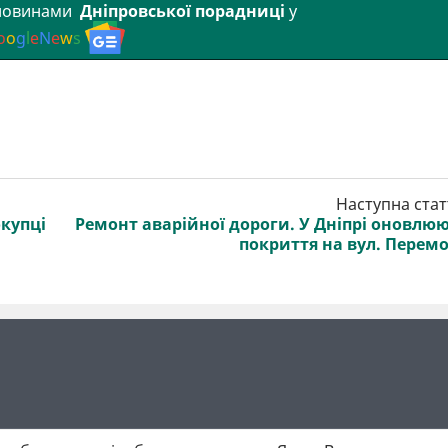
 новинами
Дніпровської порадниці
у
o
o
g
l
e
N
e
w
s
Наступна стат
окупці
Ремонт аварійної дороги. У Дніпрі оновлю
покриття на вул. Перем