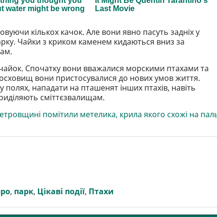
овуючи кількох качок. Але вони явно пасуть задніх у
парку. Чайки з криком каменем кидаються вниз за
кам.
ь чайок. Спочатку вони вважалися морскими птахами та
досховищ вони пристосувалися до нових умов життя.
 полях, нападати на пташенят інших птахів, навіть
приділяють сміттєзвалищам.
етровщині помітили метелика, крила якого схожі на пал
про
,
парк
,
Цікаві події
,
Птахи