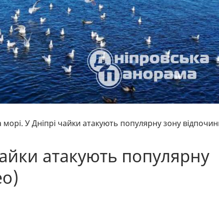
а морі. У Дніпрі чайки атакують популярну зону відпочин
 чайки атакують популярну
ео)