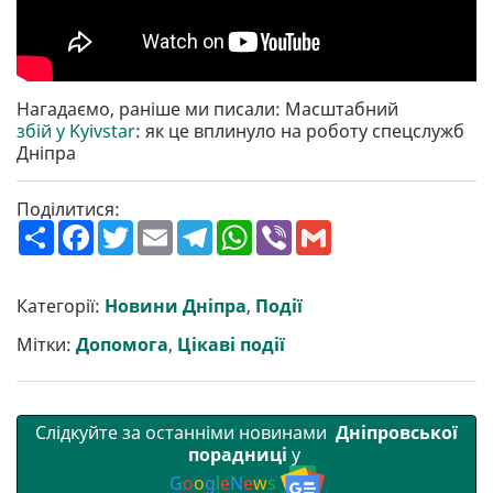
Нагадаємо, раніше ми писали: Масштабний
збій у Kyivstar
: як це вплинуло на роботу спецслужб
Дніпра
Поділитися:
П
F
T
E
T
W
V
G
о
a
w
m
e
h
i
m
ш
c
i
a
l
a
b
a
и
e
t
i
e
t
e
i
р
b
t
l
g
s
r
l
Категорії:
Новини Дніпра
,
Події
и
o
e
r
A
т
o
r
a
p
Мітки:
Допомога
,
Цікаві події
и
k
m
p
Слідкуйте за останніми новинами
Дніпровської
порадниці
у
G
o
o
g
l
e
N
e
w
s