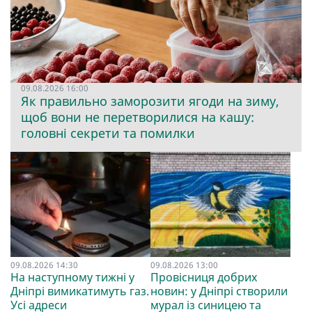
09.08.2026 16:00
Як правильно заморозити ягоди на зиму,
щоб вони не перетворилися на кашу:
головні секрети та помилки
09.08.2026 14:30
09.08.2026 13:00
На наступному тижні у
Провісниця добрих
Дніпрі вимикатимуть газ.
новин: у Дніпрі створили
Усі адреси
мурал із синицею та