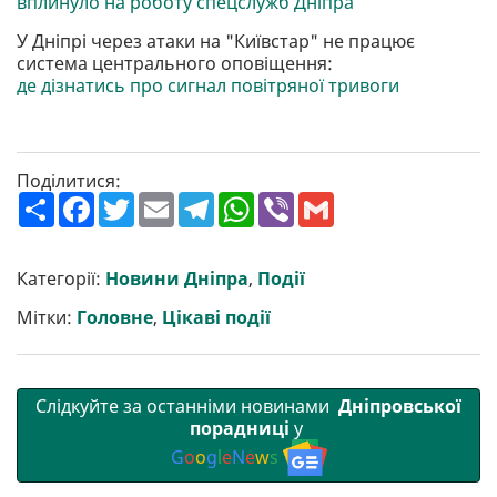
вплинуло на роботу спецслужб Дніпра
У Дніпрі через атаки на "Київстар" не працює
система центрального оповіщення:
де дізнатись про сигнал повітряної тривоги
Поділитися:
П
F
T
E
T
W
V
G
о
a
w
m
e
h
i
m
ш
c
i
a
l
a
b
a
и
e
t
i
e
t
e
i
р
b
t
l
g
s
r
l
Категорії:
Новини Дніпра
,
Події
и
o
e
r
A
т
o
r
a
p
Мітки:
Головне
,
Цікаві події
и
k
m
p
Слідкуйте за останніми новинами
Дніпровської
порадниці
у
G
o
o
g
l
e
N
e
w
s