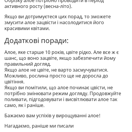
Обрізку алое потрібно проводити в період
активного росту (весна-літо).
Якщо ви дотримуєтеся цих порад, то зможете
змусити алое зацвісти і насолодитися його
красивими квітами.
Додаткові поради:
Алое, яке старше 10 років, цвіте рідко. Але все ж є
шанс, що воно зацвіте, якщо забезпечити йому
правильний догляд.
Якщо алое не цвіте, не варто засмучуватися.
Можливо, рослина просто ще не доросла до
цвітіння.
Якщо ви помітили, що алое починає цвісти, не
потрібно змінювати режим догляду. Продовжуйте
поливати, підгодовувати і висвітлювати алое так
само, як і раніше.
Бажаємо вам успіхів у вирощуванні алое!
Нагадаємо, раніше ми писали