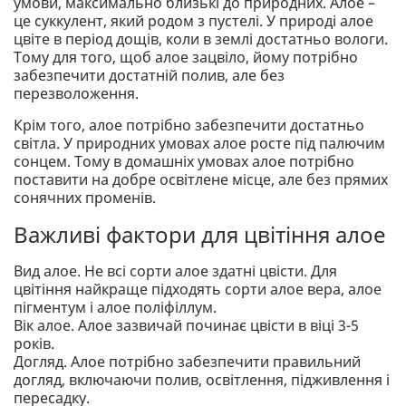
умови, максимально близькі до природних. Алое –
це суккулент, який родом з пустелі. У природі алое
цвіте в період дощів, коли в землі достатньо вологи.
Тому для того, щоб алое зацвіло, йому потрібно
забезпечити достатній полив, але без
перезволоження.
Крім того, алое потрібно забезпечити достатньо
світла. У природних умовах алое росте під палючим
сонцем. Тому в домашніх умовах алое потрібно
поставити на добре освітлене місце, але без прямих
сонячних променів.
Важливі фактори для цвітіння алое
Вид алое. Не всі сорти алое здатні цвісти. Для
цвітіння найкраще підходять сорти алое вера, алое
пігментум і алое поліфіллум.
Вік алое. Алое зазвичай починає цвісти в віці 3-5
років.
Догляд. Алое потрібно забезпечити правильний
догляд, включаючи полив, освітлення, підживлення і
пересадку.