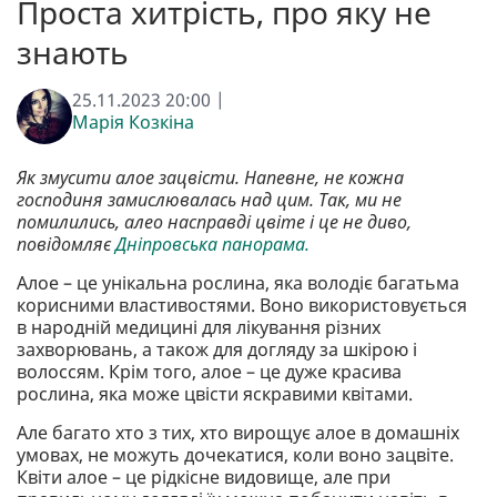
Проста хитрість, про яку не
знають
25.11.2023 20:00 |
Марія Козкіна
Як змусити алое зацвісти. Напевне, не кожна
господиня замислювалась над цим. Так, ми не
помилились, алео насправді цвіте і це не диво,
повідомляє
Дніпровська панорама.
Алое – це унікальна рослина, яка володіє багатьма
корисними властивостями. Воно використовується
в народній медицині для лікування різних
захворювань, а також для догляду за шкірою і
волоссям. Крім того, алое – це дуже красива
рослина, яка може цвісти яскравими квітами.
Але багато хто з тих, хто вирощує алое в домашніх
умовах, не можуть дочекатися, коли воно зацвіте.
Квіти алое – це рідкісне видовище, але при