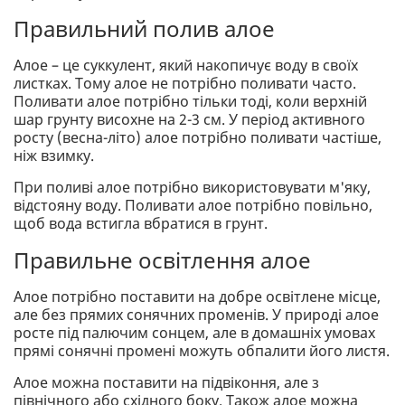
Правильний полив алое
Алое – це суккулент, який накопичує воду в своїх
листках. Тому алое не потрібно поливати часто.
Поливати алое потрібно тільки тоді, коли верхній
шар грунту висохне на 2-3 см. У період активного
росту (весна-літо) алое потрібно поливати частіше,
ніж взимку.
При поливі алое потрібно використовувати м'яку,
відстояну воду. Поливати алое потрібно повільно,
щоб вода встигла вбратися в грунт.
Правильне освітлення алое
Алое потрібно поставити на добре освітлене місце,
але без прямих сонячних променів. У природі алое
росте під палючим сонцем, але в домашніх умовах
прямі сонячні промені можуть обпалити його листя.
Алое можна поставити на підвіконня, але з
північного або східного боку. Також алое можна