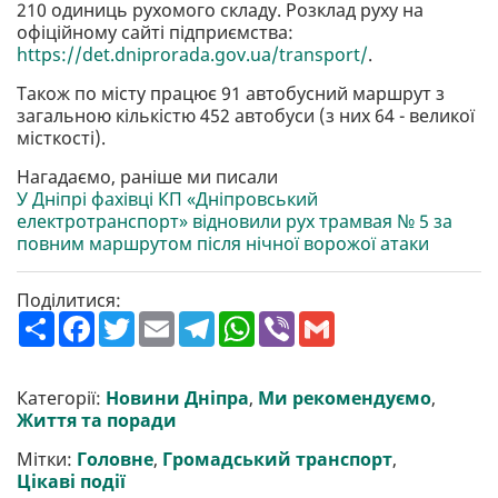
210 одиниць рухомого складу. Розклад руху на
офіційному сайті підприємства:
https://det.dniprorada.gov.ua/transport/
.
Також по місту працює 91 автобусний маршрут з
загальною кількістю 452 автобуси (з них 64 - великої
місткості).
Нагадаємо, раніше ми писали
У Дніпрі фахівці КП «Дніпровський
електротранспорт» відновили рух трамвая № 5 за
повним маршрутом після нічної ворожої атаки
Поділитися:
П
F
T
E
T
W
V
G
о
a
w
m
e
h
i
m
ш
c
i
a
l
a
b
a
и
e
t
i
e
t
e
i
р
b
t
l
g
s
r
l
Категорії:
Новини Дніпра
,
Ми рекомендуємо
,
и
o
e
r
A
Життя та поради
т
o
r
a
p
и
k
m
p
Мітки:
Головне
,
Громадський транспорт
,
Цікаві події