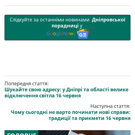
Слідкуйте за останніми новинами
Дніпровської
порадниці
у
G
o
o
g
l
e
N
e
w
s
Попередня стаття:
Шукайте свою адресу: у Дніпрі та області велике
відключення світла 16 червня
Наступна стаття:
Чому сьогодні не варто починати нові справи:
традиції та прикмети 16 червня