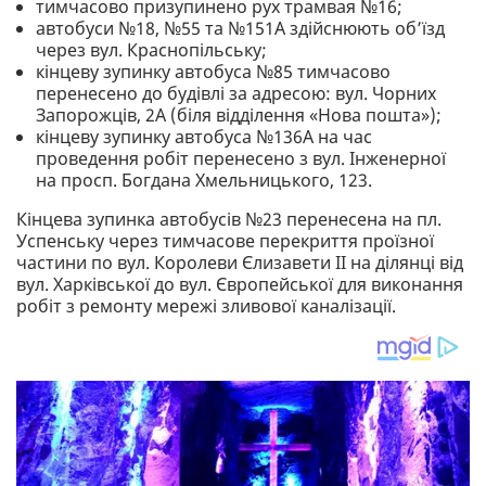
тимчасово призупинено рух трамвая №16;
автобуси №18, №55 та №151А здійснюють об’їзд
через вул. Краснопільську;
кінцеву зупинку автобуса №85 тимчасово
перенесено до будівлі за адресою: вул. Чорних
Запорожців, 2А (біля відділення «Нова пошта»);
кінцеву зупинку автобуса №136А на час
проведення робіт перенесено з вул. Інженерної
на просп. Богдана Хмельницького, 123.
Кінцева зупинка автобусів №23 перенесена на пл.
Успенську через тимчасове перекриття проїзної
частини по вул. Королеви Єлизавети II на ділянці від
вул. Харківської до вул. Європейської для виконання
робіт з ремонту мережі зливової каналізації.