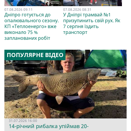
07.08.2026 09:11
07.08.2026 08:31
Дніпро готується до
У Дніпрі трамвай №1
опалювального сезону.
призупинить свій рух. Як
КП «Теплоенерго» вже
7 серпня їздить
виконало 75 %
транспорт
запланованих робіт
ПОПУЛЯРНЕ ВІДЕО
31.07.2026 16:00
14-річний рибалка упіймав 20-