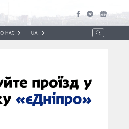
О НАС
UA
ПРО НАС
РЕКЛАМА
ПОЛІТИКА КОНФІДЕНЦІЙНОСТІ