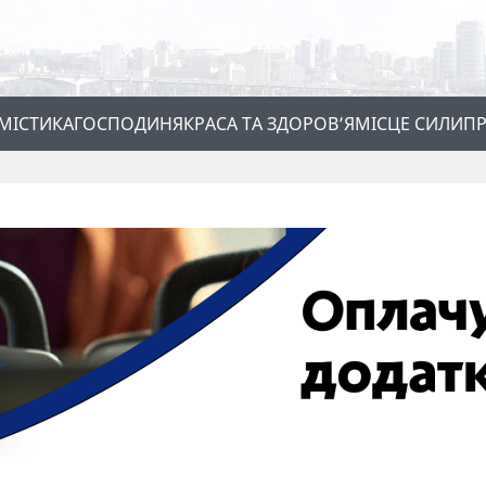
МІСТИКА
ГОСПОДИНЯ
КРАСА ТА ЗДОРОВ’Я
МІСЦЕ СИЛИ
ПР