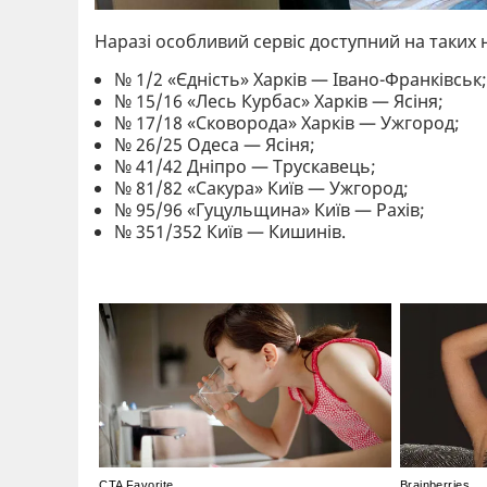
Наразі особливий сервіс доступний на таких
№ 1/2 «Єдність» Харків — Івано-Франківськ
№ 15/16 «Лесь Курбас» Харків — Ясіня;
№ 17/18 «Сковорода» Харків — Ужгород;
№ 26/25 Одеса — Ясіня;
№ 41/42 Дніпро — Трускавець;
№ 81/82 «Сакура» Київ — Ужгород;
№ 95/96 «Гуцульщина» Київ — Рахів;
№ 351/352 Київ — Кишинів.