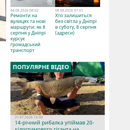
08.08.2026 08:02
08.08.2026 07:01
Ремонти на
Хто залишиться
вулицях та нові
без світла у Дніпрі
маршрути: як 8
в суботу, 8 серпня
серпня у Дніпрі
(адреси)
курсує
громадський
транспорт
ПОПУЛЯРНЕ ВІДЕО
31.07.2026 16:00
14-річний рибалка упіймав 20-
кілограмового гіганта на