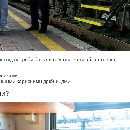
я під потреби батьків та дітей. Вони облаштовані:
оликами;
 іншими корисними дрібницями.
ни?