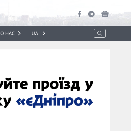
О НАС
UA
ПРО НАС
РЕКЛАМА
ПОЛІТИКА КОНФІДЕНЦІЙНОСТІ