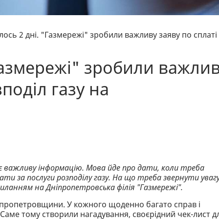
ось 2 дні. "Газмережі" зробили важливу заяву по сплаті
Газмережі" зробили важли
зподіл газу на
є важливу інформацію. Мова йде про дати, коли треба
ти за послуги розподілу газу. На що треба звернути увагу
силанням на Дніпропетровська філія "Газмережі".
іпропетровщини. У кожного щоденно багато справ і
Саме тому створили нагадування, своєрідний чек-лист д