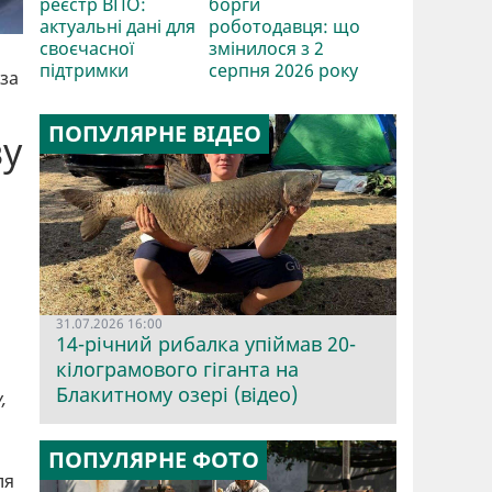
реєстр ВПО:
борги
актуальні дані для
роботодавця: що
своєчасної
змінилося з 2
підтримки
серпня 2026 року
 за
ПОПУЛЯРНЕ ВІДЕО
ву
31.07.2026 16:00
14-річний рибалка упіймав 20-
кілограмового гіганта на
Блакитному озері (відео)
,
ПОПУЛЯРНЕ ФОТО
ля