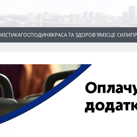
МІСТИКА
ГОСПОДИНЯ
КРАСА ТА ЗДОРОВ’Я
МІСЦЕ СИЛИ
ПР