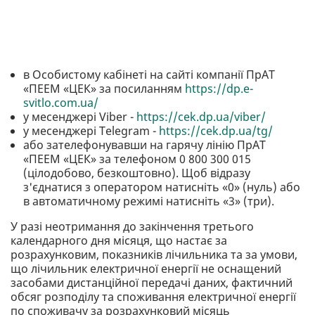
в Особистому кабінеті на сайті компанії ПрАТ
«ПЕЕМ «ЦЕК» за посиланням
https://dp.e-
svitlo.com.ua/
у месенджері Viber -
https://cek.dp.ua/viber/
у месенджері Telegram -
https://cek.dp.ua/tg/
або зателефонувавши на гарячу лінію ПрАТ
«ПЕЕМ «ЦЕК» за телефоном 0 800 300 015
(цілодобово, безкоштовно). Щоб відразу
з'єднатися з оператором натисніть «0» (нуль) або
в автоматичному режимі натисніть «3» (три).
У разі неотримання до закінчення третього
календарного дня місяця, що настає за
розрахунковим, показників лічильника та за умови,
що лічильник електричної енергії не оснащений
засобами дистанційної передачі даних, фактичний
обсяг розподілу та споживання електричної енергії
по споживачу за розрахунковий місяць