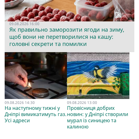
09.08.2026 16:00
Як правильно заморозити ягоди на зиму,
щоб вони не перетворилися на кашу:
головні секрети та помилки
09.08.2026 14:30
09.08.2026 13:00
На наступному тижні у
Провісниця добрих
Дніпрі вимикатимуть газ.
новин: у Дніпрі створили
Усі адреси
мурал із синицею та
калиною