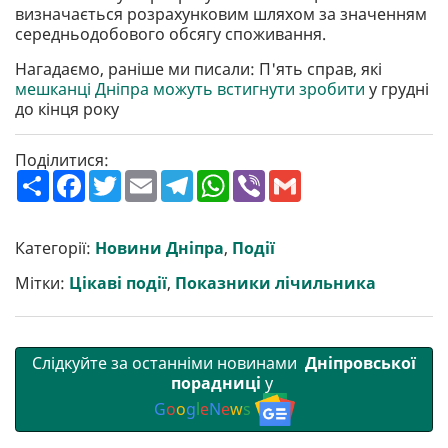
визначається розрахунковим шляхом за значенням
середньодобового обсягу споживання.
Нагадаємо, раніше ми писали: П'ять справ, які
мешканці Дніпра можуть встигнути зробити
у грудні
до кінця року
Поділитися:
П
F
T
E
T
W
V
G
о
a
w
m
e
h
i
m
ш
c
i
a
l
a
b
a
и
e
t
i
e
t
e
i
р
b
t
l
g
s
r
l
Категорії:
Новини Дніпра
,
Події
и
o
e
r
A
т
o
r
a
p
Мітки:
Цікаві події
,
Показники лічильника
и
k
m
p
Слідкуйте за останніми новинами
Дніпровської
порадниці
у
G
o
o
g
l
e
N
e
w
s