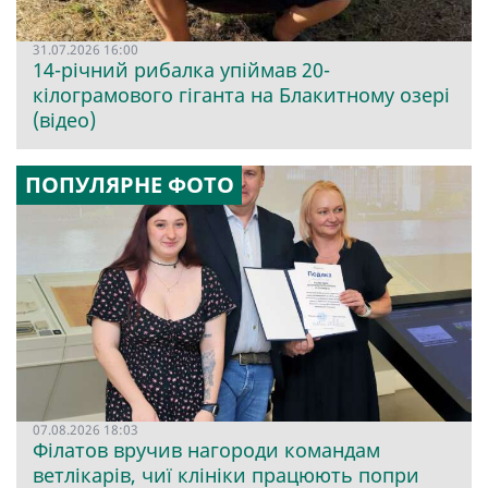
31.07.2026 16:00
14-річний рибалка упіймав 20-
кілограмового гіганта на Блакитному озері
(відео)
ПОПУЛЯРНЕ ФОТО
07.08.2026 18:03
Філатов вручив нагороди командам
ветлікарів, чиї клініки працюють попри