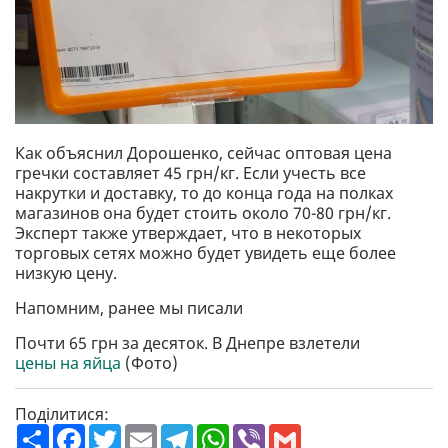
Как объяснил Дорошенко, сейчас оптовая цена
гречки составляет 45 грн/кг. Если учесть все
накрутки и доставку, то до конца года на полках
магазинов она будет стоить около 70-80 грн/кг.
Эксперт также утверждает, что в некоторых
торговых сетях можно будет увидеть еще более
низкую цену.
Напомним, ранее мы писали
Почти 65 грн за десяток. В Днепре взлетели
цены на яйца
(Фото)
Поділитися:
П
F
T
E
T
W
V
G