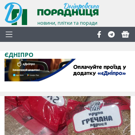
новини, плітки та поради
ЄДНІПРО