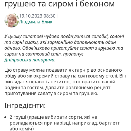
грушею та сиром і беконом
19.10.2023 08:30 |
Людмила Блик
У цьому салатові чудово поєднуються солодкі, солоні
та сирні смаки, які гармонійно доповнюють один
одного. Обов'язково приготуйте салат з грушею та
сиром на святковий стіл, пропонує
Дніпровська панорама
.
Цю страву можна подавати як гарнір до основного
обіду або як окремий страву на святковому столі. Він
виглядає яскраво і апетитно, тож вразить вашій
родині та гостям. Давайте розглянемо рецепт
приготування салату з сиром та грушею.
Інгредієнти:
2 груші (краще вибирати сорти, які не
розпадаються при нарізці, наприклад, бартлетт
або коміч)