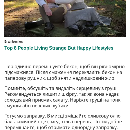
Періодично перемішуйте бекон, щоб він рівномірно
підсмажився. Після смаження перекладіть бекон на
паперову рушник, щоб зняти надлишковий жир.
Помийте, обсушіть та видаліть серцевину з груш.
Рекомендується лишити шкірку, так як вона надає
солодкавий присмак салату. Наріжте груші на тонкі
смужки або невеликі кубики.
Готуємо заправку. В мисці змішайте оливкову олію,
бальзамічний оцет, мед, сіль і перець. Потім добре
перемішайте, щоб отримати однорідну заправку.