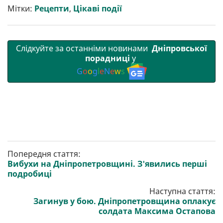
т
o
r
a
p
Мітки:
Рецепти
,
Цікаві події
и
k
m
p
Слідкуйте за останніми новинами
Дніпровської
порадниці
у
G
o
o
g
l
e
N
e
w
s
Попередня стаття:
Вибухи на Дніпропетровщині. З'явились перші
подробиці
Наступна стаття:
Загинув у бою. Дніпропетровщина оплакує
солдата Максима Остапова