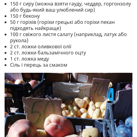
150 г сиру (можна взяти гауду, чеддер, горгонзолу
або будь-який ваш улюблений сир)
150 г бекону
50 г горіхів (горіхи грецькі або горіхи пекан
підходять найкраще)
100 г свіжого листя салату (наприклад, латук або
рукола)
2 ст. ложки оливкової олії
2 ст. ложки бальзамічного оцту
1 ст. ложка меду
Сіль і перець за смаком