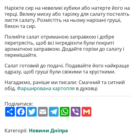
Наріжте сир на невеликі кубики або натерте його на
терці. Велику миску або тарілку для салату постеліть
листя салату. Розмістіть на ньому нарізані груші,
бекон та сир.
Полийте салат отриманою заправкою і добре
перетрясіть, щоб всі інгредієнти були покриті
ароматною заправкою. Додайте горіхи до салату і
перемішайте.
Салат готовий до подачі. Подавайте його найкраще
одразу, щоб груші були свіжими та хрусткими.
Нагадаємо, раніше ми писали: Смачний та ситний
обід.
Фарширована картопля
в духовці
Поділитися:
П
F
T
E
T
W
V
G
о
a
w
m
e
h
i
m
ш
c
i
a
l
a
b
a
и
e
t
i
e
t
e
i
р
b
t
l
g
s
r
l
Категорії:
Новини Дніпра
и
o
e
r
A