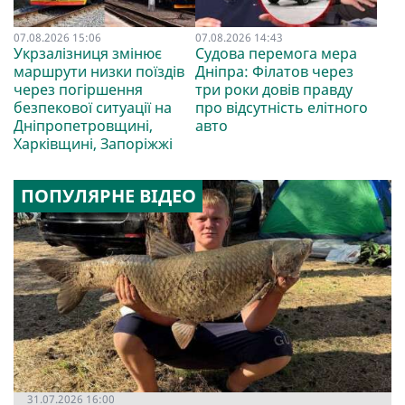
07.08.2026 15:06
07.08.2026 14:43
Укрзалізниця змінює
Судова перемога мера
маршрути низки поїздів
Дніпра: Філатов через
через погіршення
три роки довів правду
безпекової ситуації на
про відсутність елітного
Дніпропетровщині,
авто
Харківщині, Запоріжжі
ПОПУЛЯРНЕ ВІДЕО
31.07.2026 16:00