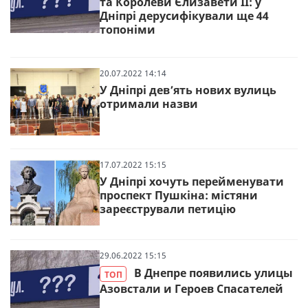
та Королеви Єлизавети ІІ: у
Дніпрі дерусифікували ще 44
топоніми
20.07.2022 14:14
У Дніпрі дев’ять нових вулиць
отримали назви
17.07.2022 15:15
У Дніпрі хочуть перейменувати
проспект Пушкіна: містяни
зареєстрували петицію
29.06.2022 15:15
В Днепре появились улицы
ТОП
Азовстали и Героев Спасателей