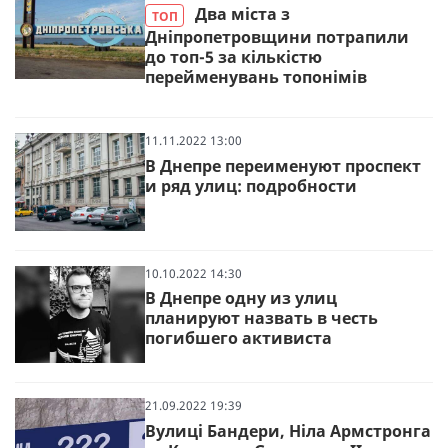
Два міста з
ТОП
Дніпропетровщини потрапили
до топ-5 за кількістю
перейменувань топонімів
11.11.2022 13:00
В Днепре переименуют проспект
и ряд улиц: подробности
10.10.2022 14:30
В Днепре одну из улиц
планируют назвать в честь
погибшего активиста
21.09.2022 19:39
Вулиці Бандери, Ніла Армстронга