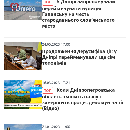
У Дніпрі запропонували
ТОП
перейменувати вулицю
Гаванську на честь
стародавнього слов’янського
міста
24.05.2023 17:00
Продовження дерусифікації: у
Дніпрі перейменували ще сім
топонімів
16.03.2023 17:21
Коли Дніпропетровська
ТОП
область змінить назву і
завершить процес декомунізації
(Відео)
21.01.2023 11:00