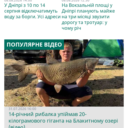
08.08.2026 14:00
08.08.2026 12:30
У Дніпрі з 10 по 14
На Вокзальній площі у
серпня відключатимуть
Дніпрі планують майже
воду за борги. Усі адреси
на три місяці звузити
дорогу та тротуар: у
чому річ
ПОПУЛЯРНЕ ВІДЕО
31.07.2026 16:00
14-річний рибалка упіймав 20-
кілограмового гіганта на Блакитному озері
(відео)