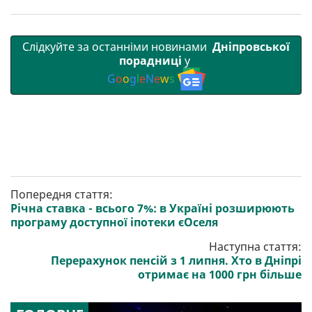
Слідкуйте за останніми новинами
Дніпровської
порадниці
у
G
o
o
g
l
e
N
e
w
s
Попередня стаття:
Річна ставка - всього 7%: в Україні розширюють
програму доступної іпотеки єОселя
Наступна стаття:
Перерахунок пенсій з 1 липня. Хто в Дніпрі
отримає на 1000 грн більше