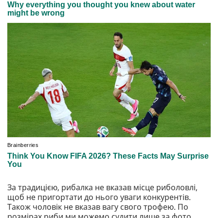
За традицією, рибалка не вказав місце риболовлі,
щоб не пригортати до нього уваги конкурентів.
Також чоловік не вказав вагу свого трофею. По
розмірах риби ми можемо судити лише за фото.