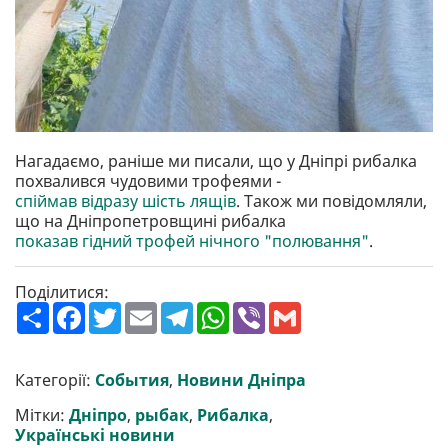
Нагадаємо, раніше ми писали, що у Дніпрі рибалка
похвалився чудовими трофеями -
спіймав відразу шість лящів
. Також ми повідомляли,
що на Дніпропетровщині рибалка
показав гідний трофей нічного "полювання"
.
Поділитися:
П
F
T
E
T
W
V
G
о
a
w
m
e
h
i
m
ш
c
i
a
l
a
b
a
и
e
t
i
e
t
e
i
р
b
t
l
g
s
r
l
Категорії:
События
,
Новини Дніпра
и
o
e
r
A
т
o
r
a
p
Мітки:
Дніпро
,
рыбак
,
Рибалка
,
и
k
m
p
Українські новини