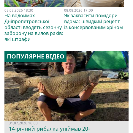
08.08.2026 18:30
08.08.2026 17:00
На водоймах
Як заквасити помідори
Дніпропетровської
вдома: швидкий рецепт
області вводять сезонну
із консервованим хріном
заборону на вилов раків:
які штрафи
ПОПУЛЯРНЕ ВІДЕО
31.07.2026 16:00
14-річний рибалка упіймав 20-