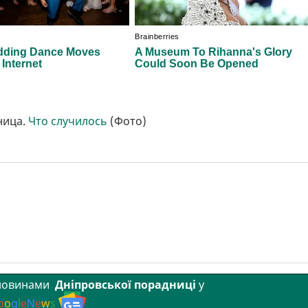
ница.
Что случилось
(Фото)
 новинами
Дніпровської порадниці
у
o
o
g
l
e
N
e
w
s