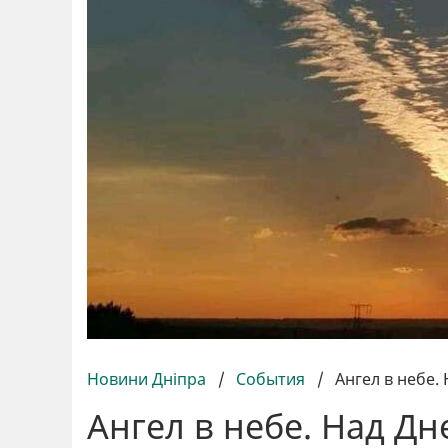
Новини Дніпра
/
События
/
Ангел в небе
Ангел в небе. Над Д