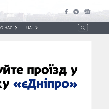
О НАС
UA
ПРО НАС
РЕКЛАМА
ПОЛІТИКА КОНФІДЕНЦІЙНОСТІ