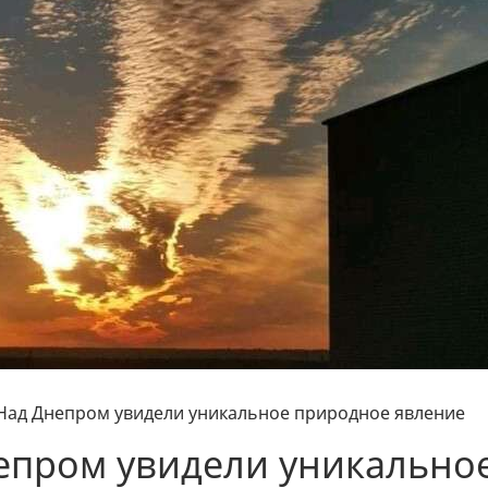
. Над Днепром увидели уникальное природное явление
непром увидели уникально