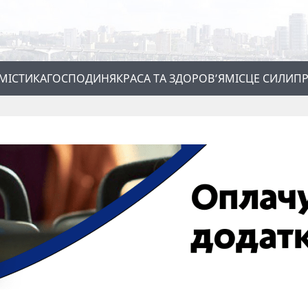
МІСТИКА
ГОСПОДИНЯ
КРАСА ТА ЗДОРОВ’Я
МІСЦЕ СИЛИ
ПР