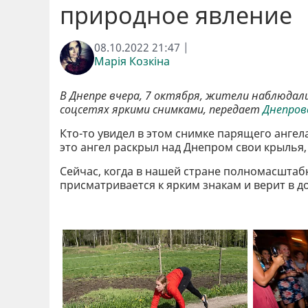
природное явление
08.10.2022 21:47 |
Марія Козкіна
В Днепре вчера, 7 октября, жители наблюдал
соцсетях яркими снимками, передает
Днепров
Кто-то увидел в этом снимке парящего ангела
это ангел раскрыл над Днепром свои крылья
Сейчас, когда в нашей стране полномасштабн
присматривается к ярким знакам и верит в д