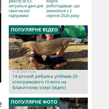
реєстр ВПО:
борги
актуальні дані для
роботодавця: що
своєчасної
змінилося з 2
підтримки
серпня 2026 року
ПОПУЛЯРНЕ ВІДЕО
31.07.2026 16:00
14-річний рибалка упіймав 20-
кілограмового гіганта на
Блакитному озері (відео)
е
ПОПУЛЯРНЕ ФОТО