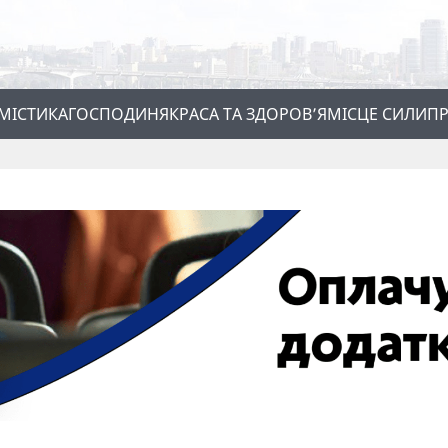
МІСТИКА
ГОСПОДИНЯ
КРАСА ТА ЗДОРОВ’Я
МІСЦЕ СИЛИ
ПР