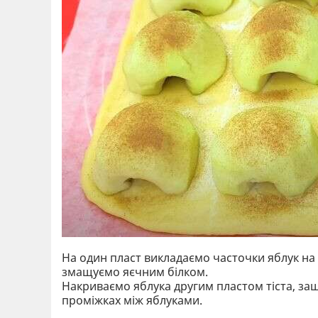
На один пласт викладаємо часточки яблук на 
змащуємо яєчним білком.
Накриваємо яблука другим пластом тіста, защ
проміжках між яблуками.