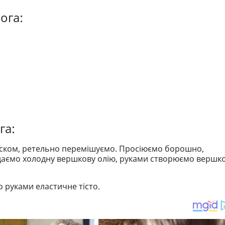
ога:
га:
іском, ретельно перемішуємо. Просіюємо борошно,
даємо холодну вершкову олію, руками створюємо вершк
 руками еластичне тісто.