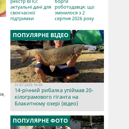
реєстр ВПО:
борги
актуальні дані для
роботодавця: що
своєчасної
змінилося з 2
підтримки
серпня 2026 року
ПОПУЛЯРНЕ ВІДЕО
31.07.2026 16:00
14-річний рибалка упіймав 20-
те,
кілограмового гіганта на
Блакитному озері (відео)
ПОПУЛЯРНЕ ФОТО