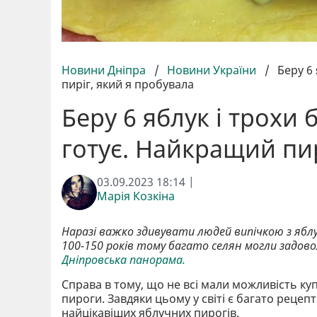
Новини Дніпра
/
Новини України
/
Беру 6
пиріг, який я пробувала
Беру 6 яблук і трохи
готує. Найкращий пир
03.09.2023 18:14 |
Марія Козкіна
Наразі важко здивувати людей випічкою з яблу
100-150 років тому багато селян могли задов
Дніпровська панорама.
Справа в тому, що не всі мали можливість куп
пироги. Завдяки цьому у світі є багато рецеп
найцікавіших яблучних пирогів.