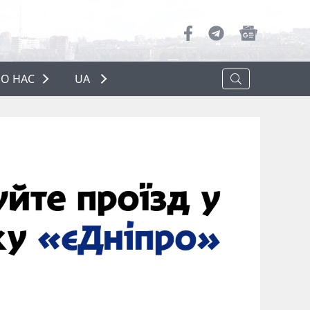
О НАС
UA
ПРО НАС
РЕКЛАМА
ПОЛІТИКА КОНФІДЕНЦІЙНОСТІ