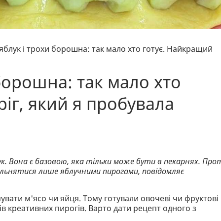
 яблук і трохи борошна: так мало хто готує. Найкращий
 борошна: так мало хто
іг, який я пробувала
к. Вона є базовою, яка тільки може бути в пекарнях. Про
ольнятися лише яблучними пирогами, повідомляє
увати м'ясо чи яйця. Тому готували овочеві чи фруктові
тів креативних пирогів. Варто дати рецепт одного з