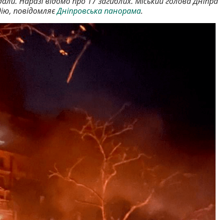
ли. Наразі відомо про 17 загиблих. Міський голова Дніпра
ію, повідомляє
Дніпровська панорама
.