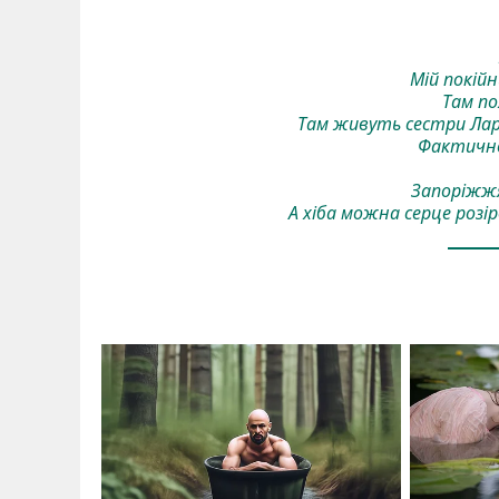
Мій покій
Там по
Там живуть сестри Ларис
Фактично
Запоріжжя
А хіба можна серце розі