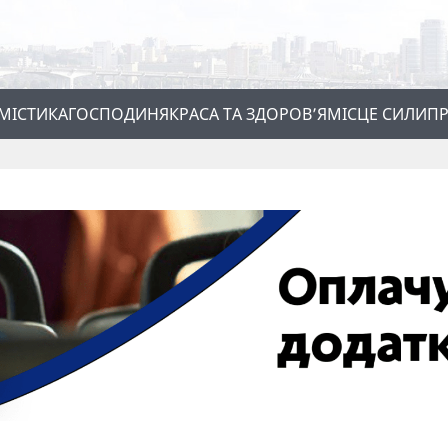
МІСТИКА
ГОСПОДИНЯ
КРАСА ТА ЗДОРОВ’Я
МІСЦЕ СИЛИ
ПР