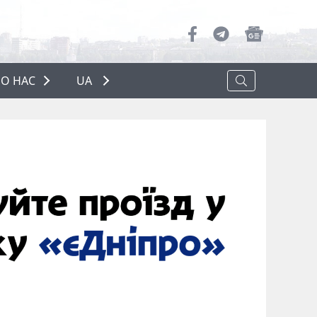
О НАС
UA
ПРО НАС
РЕКЛАМА
ПОЛІТИКА КОНФІДЕНЦІЙНОСТІ