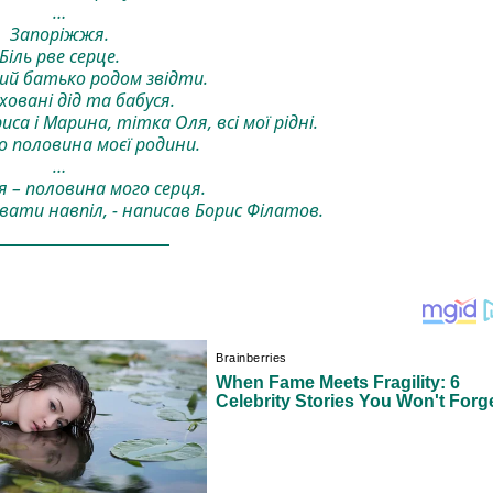
…
Запоріжжя.
Біль рве серце.
ний батько родом звідти.
ховані дід та бабуся.
а і Марина, тітка Оля, всі мої рідні.
 половина моєї родини.
…
 – половина мого серця.
рвати навпіл, - написав Борис Філатов.