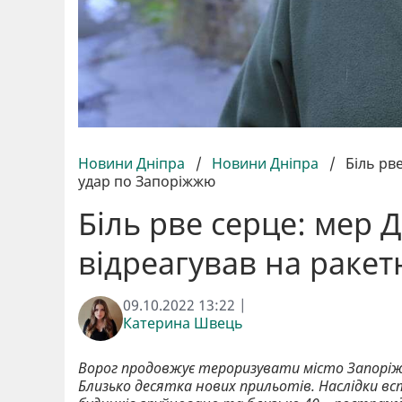
Новини Дніпра
/
Новини Дніпра
/
Біль рв
удар по Запоріжжю
Біль рве серце: мер 
відреагував на раке
09.10.2022 13:22 |
Катерина Швець
Ворог продовжує тероризувати місто Запоріжж
Близько десятка нових прильотів. Наслідки в