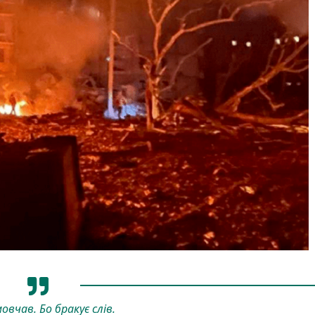
овчав. Бо бракує слів.