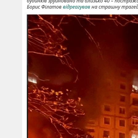
будинків зруйновано та близько 40 – постражда
Борис Філатов
відреагував
на страшну трагед