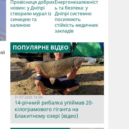
Провісниця добрих
Енергонезалежніст
новин: у Дніпрі
ь та безпека: у
створили мурал із
Дніпрі системно
синицею та
посилюють
калиною
стійкість медичних
закладів
ПОПУЛЯРНЕ ВІДЕО
ний
31.07.2026 16:00
14-річний рибалка упіймав 20-
кілограмового гіганта на
Блакитному озері (відео)