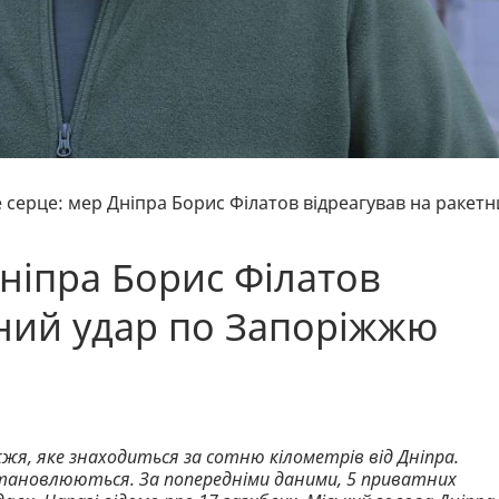
е серце: мер Дніпра Борис Філатов відреагував на ракет
Дніпра Борис Філатов
тний удар по Запоріжжю
я, яке знаходиться за сотню кілометрів від Дніпра.
становлюються. За попередніми даними, 5 приватних