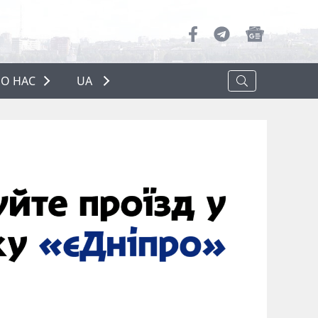
О НАС
UA
ПРО НАС
РЕКЛАМА
ПОЛІТИКА КОНФІДЕНЦІЙНОСТІ