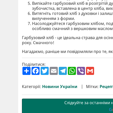
Випікайте гарбузовий хліб в розігрітій 
зубочистка, вставлена в центр хліба, ви
Витягніть готовий хліб з духовки і зали
вилученням з форми.
Насолоджуйтеся гарбузовим хлібом, по
особливо смачний з вершковим маслом
Гарбузовий хліб - це ідеальна страва для осі
року. Смачного!
Нагадаємо, раніше ми повідомляли про те, я
Поділитися:
П
F
T
E
T
W
V
G
о
a
w
m
e
h
i
m
ш
c
i
a
l
a
b
a
и
e
t
i
e
t
e
i
р
b
t
l
g
s
r
l
Категорії:
Новини України
Мітки:
Рецеп
и
o
e
r
A
т
o
r
a
p
и
k
m
p
Слідкуйте за останніми
G