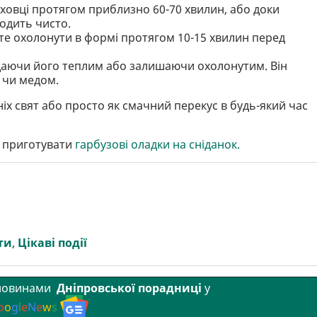
духовці протягом приблизно 60-70 хвилин, або доки
ходить чисто.
ште охолонути в формі протягом 10-15 хвилин перед
даючи його теплим або залишаючи охолонутим. Він
 чи медом.
нніх свят або просто як смачний перекус в будь-який час
к приготувати
гарбузові оладки на сніданок.
ти
,
Цікаві події
 новинами
Дніпровської порадниці
у
o
o
g
l
e
N
e
w
s