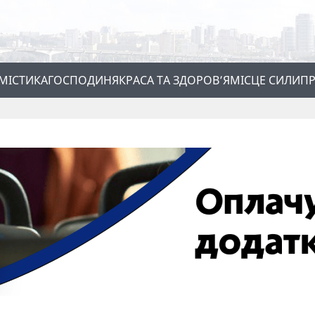
МІСТИКА
ГОСПОДИНЯ
КРАСА ТА ЗДОРОВ’Я
МІСЦЕ СИЛИ
ПР