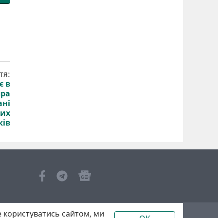
тя:
є в
пра
ані
вих
ків
 користуватись сайтом, ми