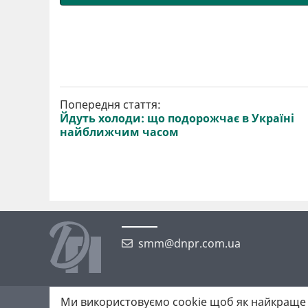
Попередня стаття:
Йдуть холоди: що подорожчає в Україні
найближчим часом
smm@dnpr.com.ua
Ми використовуємо cookie щоб як найкраще 
©2026 https://dnpr.com.ua Дніпровська порадниця