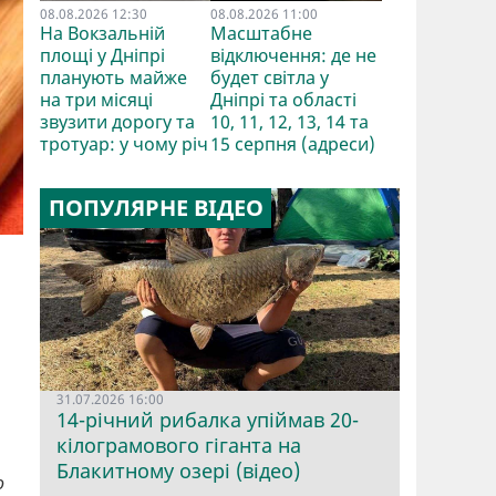
08.08.2026 12:30
08.08.2026 11:00
На Вокзальній
Масштабне
площі у Дніпрі
відключення: де не
планують майже
будет світла у
на три місяці
Дніпрі та області
звузити дорогу та
10, 11, 12, 13, 14 та
тротуар: у чому річ
15 серпня (адреси)
ПОПУЛЯРНЕ ВІДЕО
31.07.2026 16:00
14-річний рибалка упіймав 20-
кілограмового гіганта на
Блакитному озері (відео)
о