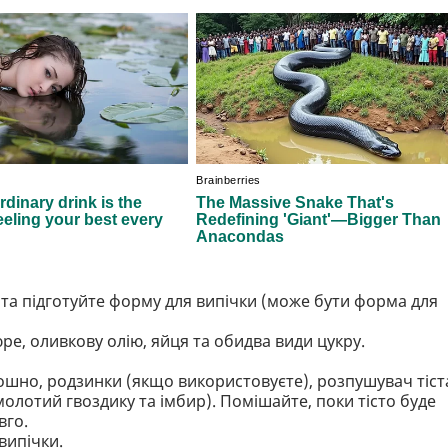
 та підготуйте форму для випічки (може бути форма для
ре, оливкову олію, яйця та обидва види цукру.
ошно, родзинки (якщо використовуєте), розпушувач тіст
 молотий гвоздику та імбир). Помішайте, поки тісто буде
вго.
випічки.