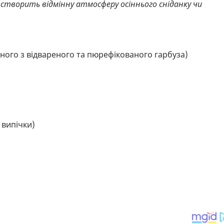
ін створить відмінну атмосферу осіннього сніданку чи
ного з відвареного та пюрефікованого гарбуза)
ї
 випічки)