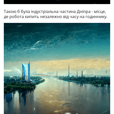
Такою б була індустріальна частина Дніпра - місце,
де робота кипить незалежно від часу на годиннику.