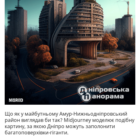
Що як у майбутньому Амур-Нижньодніпровський
район виглядав би так? Midjourney моделює подібну
картину, за якою Дніпро можуть заполонити
багатоповерхівки-гіганти.