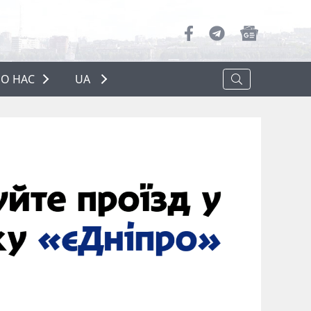
О НАС
UA
ПРО НАС
РЕКЛАМА
ПОЛІТИКА КОНФІДЕНЦІЙНОСТІ