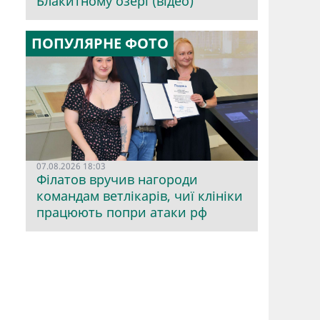
Блакитному озері (відео)
ПОПУЛЯРНЕ ФОТО
07.08.2026 18:03
Філатов вручив нагороди
командам ветлікарів, чиї клініки
працюють попри атаки рф