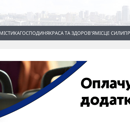
МІСТИКА
ГОСПОДИНЯ
КРАСА ТА ЗДОРОВ’Я
МІСЦЕ СИЛИ
ПР