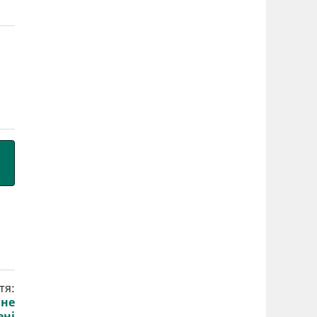
тя:
 не
ені