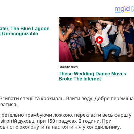
Всипати спеції та крохмаль. Влити воду. Добре переміш
ватися.
, ретельно трамбуючи ложкою, перекласти весь фарш у
зігрітій духовці при 150 градусах 2 години. При
овністю охолонути та настояти ніч у холодильнику.