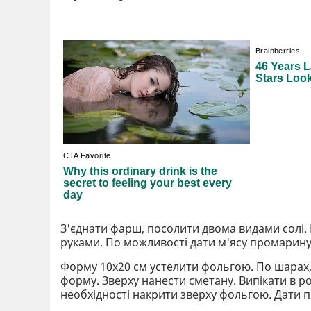
З'єднати фарш, посолити двома видами солі. 
руками. По можливості дати м'ясу промарину
Форму 10х20 см устелити фольгою. По шарах
форму. Зверху нанести сметану. Випікати в ро
необхідності накрити зверху фольгою. Дати п