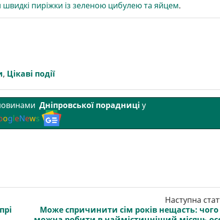
и швидкі пиріжки із зеленою цибулею та яйцем
.
и
,
Цікаві події
 новинами
Дніпровської порадниці
у
o
o
g
l
e
N
e
w
s
Наступна стат
прі
Може спричинити сім років нещасть: чого
можна робити в наймістичніший місяць ос