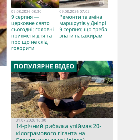
09.08.2026 08:30
09.08.2026 07:02
9 серпня —
Ремонти та зміна
церковне свято
маршрутів у Дніпрі
сьогодні: головні
9 серпня: що треба
прикмети дня та
знати пасажирам
про що не слід
говорити
ПОПУЛЯРНЕ ВІДЕО
31.07.2026 16:00
14-річний рибалка упіймав 20-
кілограмового гіганта на