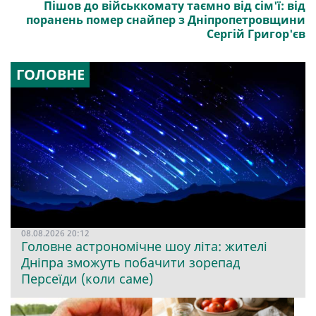
Пішов до військкомату таємно від сім'ї: від
поранень помер снайпер з Дніпропетровщини
Сергій Григор'єв
ГОЛОВНЕ
08.08.2026 20:12
Головне астрономічне шоу літа: жителі
Дніпра зможуть побачити зорепад
Персеїди (коли саме)