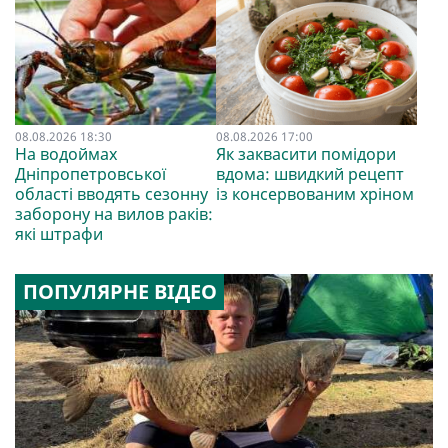
08.08.2026 18:30
08.08.2026 17:00
На водоймах
Як заквасити помідори
Дніпропетровської
вдома: швидкий рецепт
області вводять сезонну
із консервованим хріном
заборону на вилов раків:
які штрафи
ПОПУЛЯРНЕ ВІДЕО