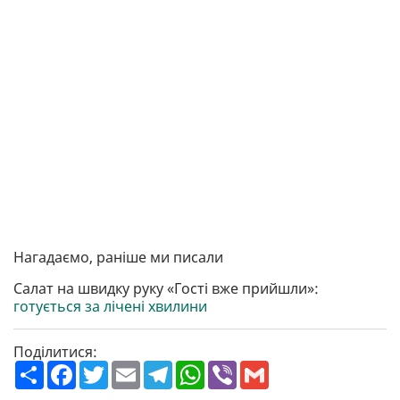
Нагадаємо, раніше ми писали
Салат на швидку руку «Гості вже прийшли»:
готується за лічені хвилини
Поділитися:
П
F
T
E
T
W
V
G
о
a
w
m
e
h
i
m
ш
c
i
a
l
a
b
a