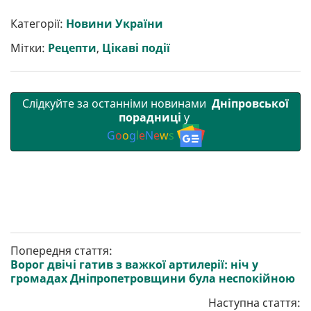
и
e
t
i
e
t
e
i
р
b
t
l
g
s
r
l
Категорії:
Новини України
и
o
e
r
A
т
o
r
a
p
Мітки:
Рецепти
,
Цікаві події
и
k
m
p
Слідкуйте за останніми новинами
Дніпровської
порадниці
у
G
o
o
g
l
e
N
e
w
s
Попередня стаття:
Ворог двічі гатив з важкої артилерії: ніч у
громадах Дніпропетровщини була неспокійною
Наступна стаття: