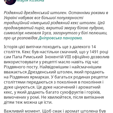
Марія Козкіна
Різдвяний дрезденський штолен. Останніми роками в
Україні набуває все більшої популярності
традиційний німецький різдвяний кекс штолен. Цей
продовгуватий пиріг, вкритий зверху білою пудрою,
символізує немовля Ісуса, загорнутого у білі пелюшки,
про це розповідає
Дніпровська панорама.
Історія цієї випічки походить ще з далекого 14
століття. Кекс був настільки смачний, що у 1491 році
сам Папа Римський Інокентій VIII офіційно дозволив
використовувати у рецепті масло навіть під час
Різдвяного посту. Найвідомішим і найсмачнішим
вважається Дрезденський штолен, який продають
на Різдвяних ярмарках. У багатьох родинах рецепти
століттями передаються з покоління в покоління і
дуже цінуються. Це дуже насичений і ароматний
кекс, у який додають багато сухофруктів і горіхів,
вимочених у ромі. Не хвилюйтеся, після випікання
дітям теж можна це їсти.
Важливий момент. Щоб смак і аромат штолена був