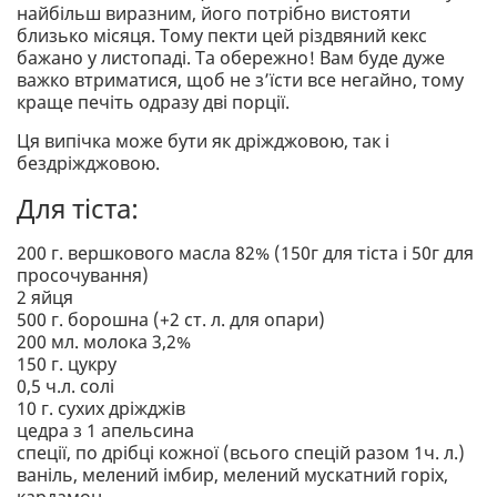
найбільш виразним, його потрібно вистояти
близько місяця. Тому пекти цей різдвяний кекс
бажано у листопаді. Та обережно! Вам буде дуже
важко втриматися, щоб не з’їсти все негайно, тому
краще печіть одразу дві порції.
Ця випічка може бути як дріжджовою, так і
бездріжджовою.
Для тіста:
200 г. вершкового масла 82% (150г для тіста і 50г для
просочування)
2 яйця
500 г. борошна (+2 ст. л. для опари)
200 мл. молока 3,2%
150 г. цукру
0,5 ч.л. солі
10 г. сухих дріжджів
цедра з 1 апельсина
спеції, по дрібці кожної (всього спецій разом 1ч. л.)
ваніль, мелений імбир, мелений мускатний горіх,