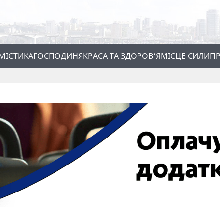
МІСТИКА
ГОСПОДИНЯ
КРАСА ТА ЗДОРОВ’Я
МІСЦЕ СИЛИ
ПР