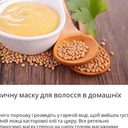
рчичну маску для волосся в домашніх
чного порошку і розведіть у гарячій воді, щоб вийшла гус
ній ложці касторової олії та цукру. Все ретельно
 Наносимо маску спершу на шкіру голови масажними