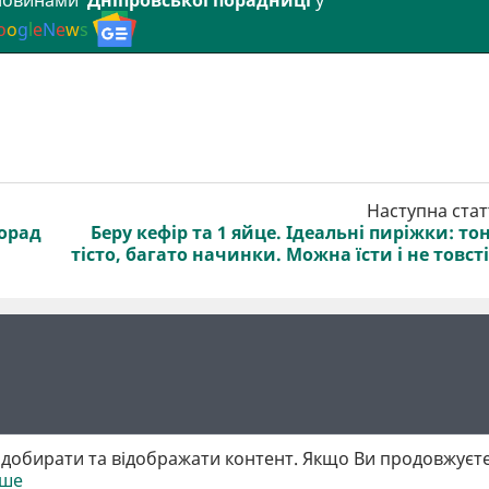
 новинами
Дніпровської порадниці
у
o
o
g
l
e
N
e
w
s
Наступна стат
порад
Беру кефір та 1 яйце. Ідеальні пиріжки: то
тісто, багато начинки. Можна їсти і не товст
добирати та відображати контент. Якщо Ви продовжуєте
іше
 матеріалів обов'язкове активне гіперпосилання у першому абзаці.