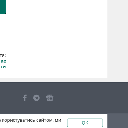
тя:
нке
іти
 користуватись сайтом, ми
OK