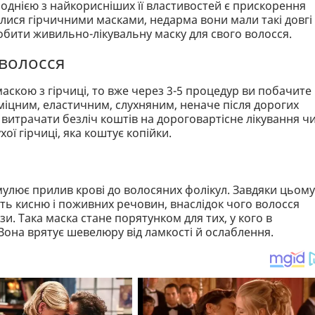
е однією з найкорисніших її властивостей є прискорення
лися гірчичними масками, недарма вони мали такі довгі
 зробити живильно-лікувальну маску для свого волосся.
 волосся
кою з гірчиці, то вже через 3-5 процедур ви побачите
міцним, еластичним, слухняним, неначе після дорогих
 витрачати безліч коштів на дороговартісне лікування ч
ої гірчиці, яка коштує копійки.
мулює прилив крові до волосяних фолікул. Завдяки цьому
ть кисню і поживних речовин, внаслідок чого волосся
и. Така маска стане порятунком для тих, у кого в
Вона врятує шевелюру від ламкості й ослаблення.