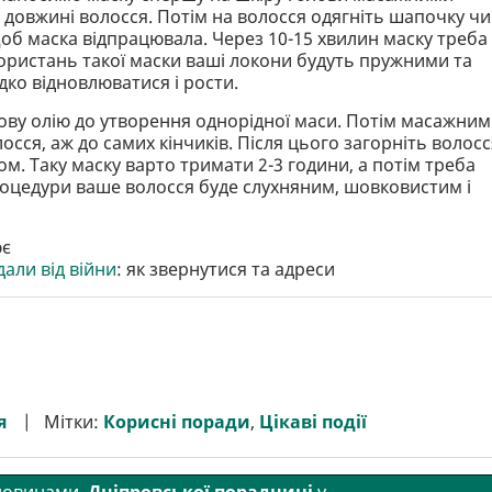
й довжині волосся. Потім на волосся одягніть шапочку чи
щоб маска відпрацювала. Через 10-15 хвилин маску треба
користань такої маски ваші локони будуть пружними та
дко відновлюватися і рости.
ову олію до утворення однорідної маси. Потім масажни
осся, аж до самих кінчиків. Після цього загорніть волосс
м. Таку маску варто тримати 2-3 години, а потім треба
роцедури ваше волосся буде слухняним, шовковистим і
ює
дали від війни
: як звернутися та адреси
я
Мітки:
Корисні поради
,
Цікаві події