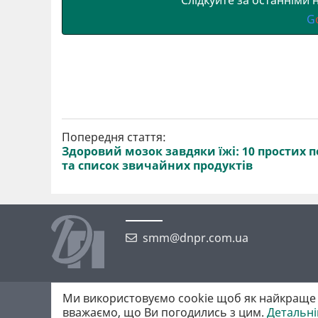
Слідкуйте за останніми
G
Попередня стаття:
Здоровий мозок завдяки їжі: 10 простих 
та список звичайних продуктів
smm@dnpr.com.ua
Ми використовуємо cookie щоб як найкраще 
©2026 https://dnpr.com.ua Дніпровська порадниця
вважаємо, що Ви погодились з цим.
Детальн
Всі права захищені. При повному або частковому використанні