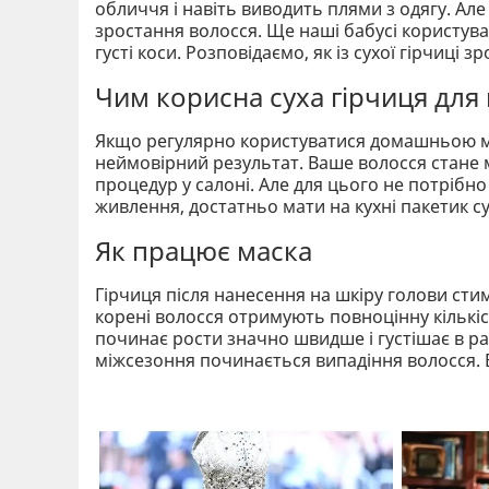
обличчя і навіть виводить плями з одягу. Ал
зростання волосся. Ще наші бабусі користува
густі коси. Розповідаємо, як із сухої гірчиці
Чим корисна суха гірчиця для
Якщо регулярно користуватися домашньою мас
неймовірний результат. Ваше волосся стане 
процедур у салоні. Але для цього не потрібно
живлення, достатньо мати на кухні пакетик сух
Як працює маска
Гірчиця після нанесення на шкіру голови сти
корені волосся отримують повноцінну кількіс
починає рости значно швидше і густішає в раз
міжсезоння починається випадіння волосся. 