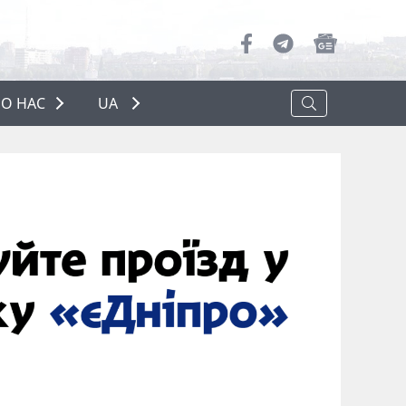
О НАС
UA
ПРО НАС
РЕКЛАМА
ПОЛІТИКА КОНФІДЕНЦІЙНОСТІ