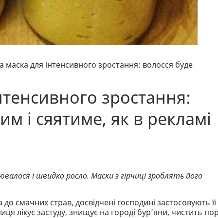
а маска для інтенсивного зростання: волосся буде
нтенсивного зростання:
им і сяятиме, як в рекламі
валося і швидко росло. Маски з гірчиці зроблять його
 до смачних страв, досвідчені господині застосовують її
чиця лікує застуду, знищує на городі бур’яни, чистить по