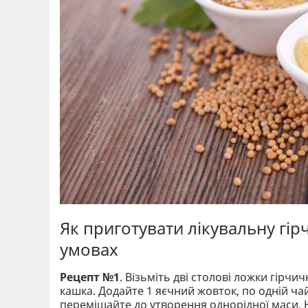
Як приготувати лікувальну гі
умовах
Рецепт №1
. Візьміть дві столові ложки гірчи
кашка. Додайте 1 яєчний жовток, по одній чай
перемішайте до утворення однорідної маси.