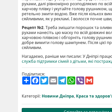
рухами, далі рівномірно розподіляємо по всі
харчову плівку і укутайте голову рушником, 
ретельно змити водою. Вже після кількох ви
сяйливими, як у рекламі. І волосся почне шви
Рецепт №2
. Треба змішати порошок та оливк
рухами нанесіть цю маску по всій довжині вол
харчовою плівкою і обгорніть голову рушнико
добре вимити голову шампунем. Після цієї п
сяйливим.
Нагадаємо, раніше ми писали: У Дніпрі прац
служба підтримки сімей з дітьми, які постраж
Поділитися:
П
F
T
E
T
W
V
G
о
a
w
m
e
h
i
m
ш
c
i
a
l
a
b
a
и
e
t
i
e
t
e
i
р
b
t
l
g
s
r
l
Категорії:
Новини Дніпра
,
Краса та здоров’
и
o
e
r
A
т
o
r
a
p
и
k
m
p