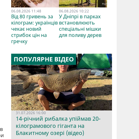
06.08.2026 11:48
06.08.2026 10:22
Від 80 гривень за
У Дніпрі в парках
кілограм: українців
встановлюють
чекає новий
спеціальні мішки
стрибок цін на
для поливу дерев
гречку
ПОПУЛЯРНЕ ВІДЕО
31.07.2026 16:00
14-річний рибалка упіймав 20-
кілограмового гіганта на
 в
Блакитному озері (відео)
ри