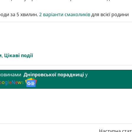
оди за 5 хвилин.
2 варіанти смаколиків
для всієї родини
и
,
Цікаві події
 новинами
Дніпровської порадниці
у
o
o
g
l
e
N
e
w
s
Наступна стат