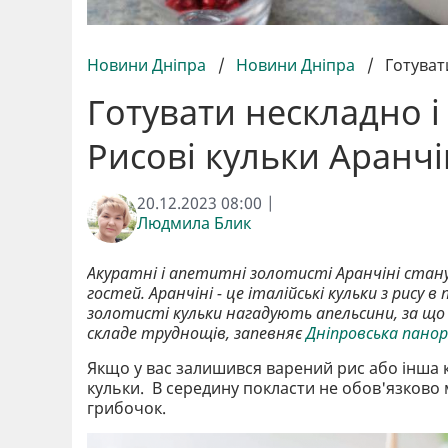
Новини Дніпра
/
Новини Дніпра
/
Готуват
Готувати нескладно і
Рисові кульки Аранчі
20.12.2023 08:00 |
Людмила Блик
Акуратні і апетитні золотисті Аранчіні стан
гостей. Аранчіні - це італійські кульки з рису 
золотисті кульки нагадують апельсини, за що і
складе труднощів, запевняє
Дніпровська пано
Якщо у вас залишився варений рис або інша 
кульки. В середину покласти не обов'язково 
грибочок.