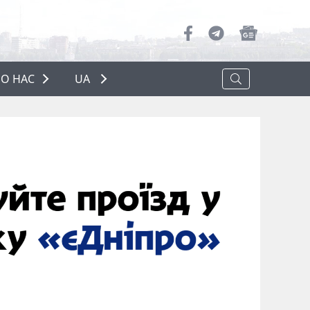
О НАС
UA
ПРО НАС
РЕКЛАМА
ПОЛІТИКА КОНФІДЕНЦІЙНОСТІ