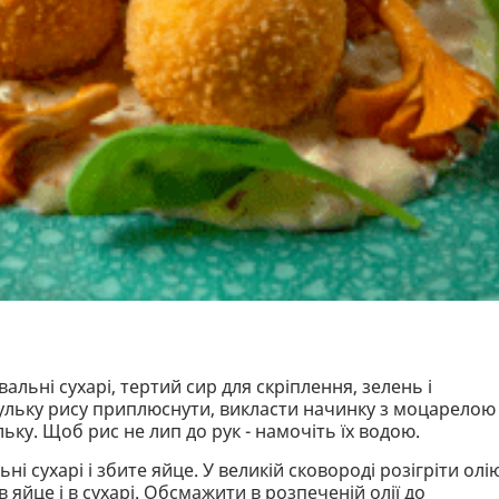
альні сухарі, тертий сир для скріплення, зелень і
кульку рису приплюснути, викласти начинку з моцарелою 
ьку. Щоб рис не лип до рук - намочіть їх водою.
 сухарі і збите яйце. У великій сковороді розігріти олію
 яйце і в сухарі. Обсмажити в розпеченій олії до