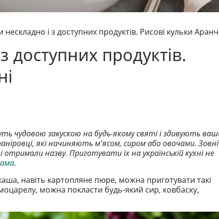
и нескладно і з доступних продуктів. Рисові кульки Аранч
 з доступних продуктів.
ні
уть чудовою закускою на будь-якому святі і здивують ваш
в паніровці, які начиняють м'ясом, сиром або овочами. Зовні
 отримали назву. Приготувати їх на українській кухні не
рама
.
каша, навіть картопляне пюре, можна приготувати такі
моцарелу, можна покласти будь-який сир, ковбаску,