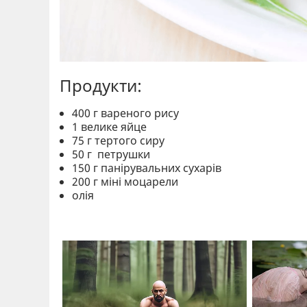
Продукти:
400 г вареного рису
1 велике яйце
75 г тертого сиру
50 г петрушки
150 г панірувальних сухарів
200 г міні моцарели
олія