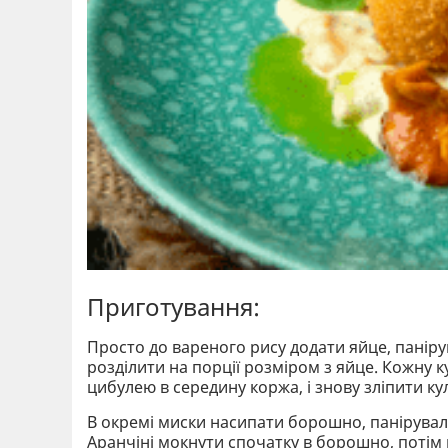
Приготування:
Просто до вареного рису додати яйце, панірув
розділити на порції розміром з яйце. Кожну 
цибулею в середину коржа, і знову зліпити кул
В окремі миски насипати борошно, панірувальні
Аранчіні мокнути спочатку в борошно, потім в