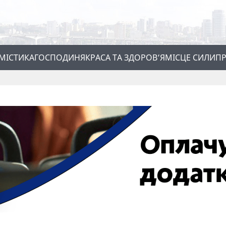
МІСТИКА
ГОСПОДИНЯ
КРАСА ТА ЗДОРОВ’Я
МІСЦЕ СИЛИ
ПР