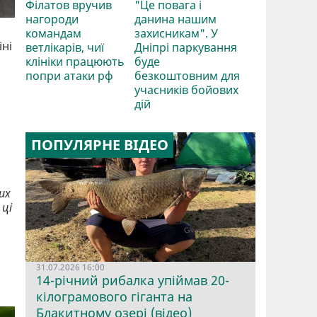
Філатов вручив
"Це повага і
нагороди
данина нашим
командам
захисникам". У
іні
ветлікарів, чиї
Дніпрі паркування
клініки працюють
буде
попри атаки рф
безкоштовним для
учасників бойових
дій
ПОПУЛЯРНЕ ВІДЕО
их
 ці
31.07.2026 16:00
14-річний рибалка упіймав 20-
кілограмового гіганта на
Блакитному озері (відео)