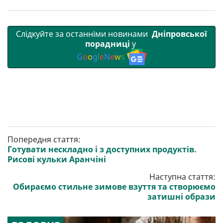
Слідкуйте за останніми новинами
Дніпровської
порадниці
у
G
o
o
g
l
e
N
e
w
s
Попередня стаття:
Готувати нескладно і з доступних продуктів.
Рисові кульки Аранчіні
Наступна стаття:
Обираємо стильне зимове взуття та створюємо
затишні образи