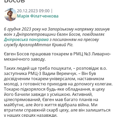
20.12.2023 09:00 |
Марія Філатченкова
6 грудня 2023 року на Запорізькому напрямку загинув
воїн з Дніпропетровщини Євген Босов, повідомляє
Дніпровська панорама
з посиланням на пресову
службу АрселорМіттал Кривий Ріг.
Євген Босов працював токарем в РМЦ №3 Ливарно-
механічного заводу.
Таких людей ще треба пошукати, – розповідає в.о.
заступника РМЦ-3 Вадим Веремчук. – Він був
досвідченим токарем-універсалом, наставником
молоді, з готовністю приходив на допомогу колегам.
Токарю підкорялося будь-яке обладнання, в цеху
його бачили завжди з усмішкою. Активний,
цілеспрямований, Євген мав багато планів на
майбутнє, але його життя відібрала війна. Ми
втратили справжній скарб цеху, але він залишиться
у наших серцях назавжди.