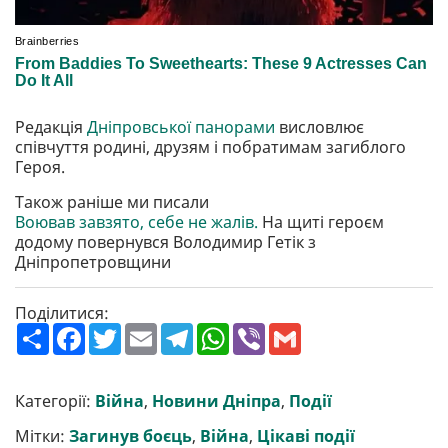
Редакція
Дніпровської панорами
висловлює
співчуття родині, друзям і побратимам загиблого
Героя.
Також раніше ми писали
Воював завзято, себе не жалів.
На щиті героєм
додому повернувся Володимир Гетік з
Дніпропетровщини
Поділитися:
П
F
T
E
T
W
V
G
о
a
w
m
e
h
i
m
ш
c
i
a
l
a
b
a
и
e
t
i
e
t
e
i
р
b
t
l
g
s
r
l
Категорії:
Війна
,
Новини Дніпра
,
Події
и
o
e
r
A
т
o
r
a
p
Мітки:
Загинув боєць
,
Війна
,
Цікаві події
и
k
m
p