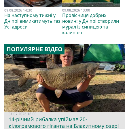
09.08.2026 14:30
09.08.2026 13:00
На наступному тижні у
Провісниця добрих
Дніпрі вимикатимуть газ.
новин: у Дніпрі створили
Усі адреси
мурал із синицею та
калиною
ПОПУЛЯРНЕ ВІДЕО
31.07.2026 16:00
14-річний рибалка упіймав 20-
кілограмового гіганта на Блакитному озері