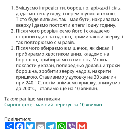
Змішуємо інгредієнти, борошно, дріжджі і сіль,
додаємо теплу воду, і перемішуємо ложкою.
Тісто буде липким, так і має бути, накриваємо
зверху і даємо постояти в теплі одну годину.
Після чого розрівнюємо його і складаємо
сторони один на одного, приминаючи зверху, і
так повторюємо сім разів.
Після чого збираємо в мішечок, як хінкалі і
прибираємо хвостиком вниз, кладемо на
борошно, прибираємо в ємність. Можна
покласти у казан, попередньо додавши трохи
борошна, зробити зверху надріз, накрити
кришкою. Ставивимо у духовку на 30 хвилин
при 240 ° С, потім знімаємо кришку, знижуємо
до 200°С, і ставимо ще на 10 хвилин.
Також раніше ми писали
Сирні коржі: смачний перекус за 10 хвилин
Поділитися:
П
F
T
E
T
W
V
G
о
a
w
m
e
h
i
m