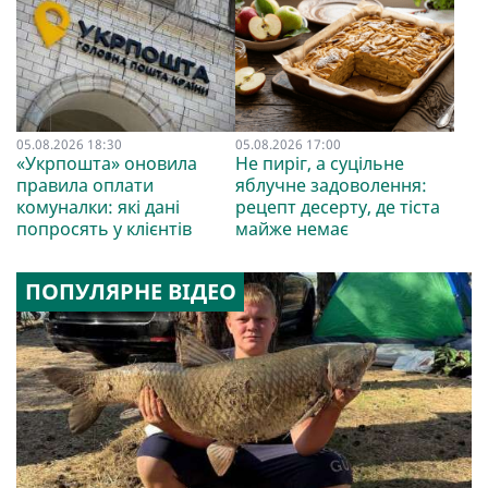
05.08.2026 18:30
05.08.2026 17:00
«Укрпошта» оновила
Не пиріг, а суцільне
правила оплати
яблучне задоволення:
комуналки: які дані
рецепт десерту, де тіста
попросять у клієнтів
майже немає
ПОПУЛЯРНЕ ВІДЕО