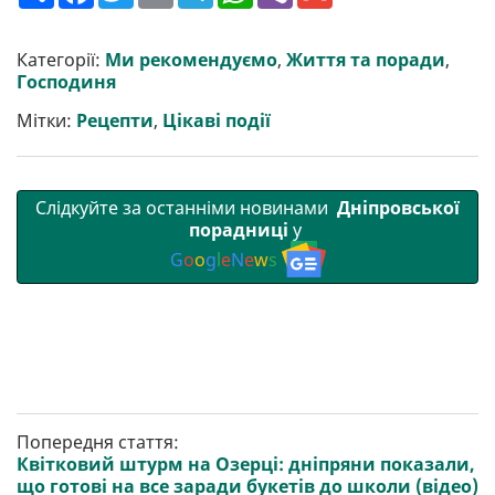
ш
c
i
a
l
a
b
a
и
e
t
i
e
t
e
i
р
b
t
l
g
s
r
l
Категорії:
Ми рекомендуємо
,
Життя та поради
,
и
o
e
r
A
Господиня
т
o
r
a
p
и
k
m
p
Мітки:
Рецепти
,
Цікаві події
Слідкуйте за останніми новинами
Дніпровської
порадниці
у
G
o
o
g
l
e
N
e
w
s
Попередня стаття:
Квітковий штурм на Озерці: дніпряни показали,
що готові на все заради букетів до школи (відео)