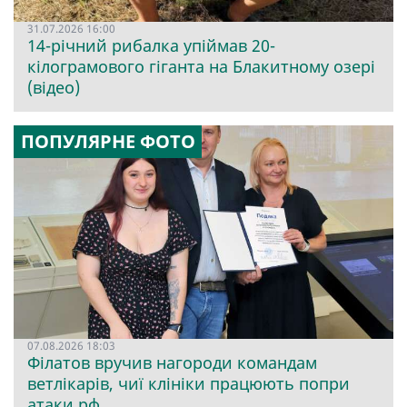
31.07.2026 16:00
14-річний рибалка упіймав 20-
кілограмового гіганта на Блакитному озері
(відео)
ПОПУЛЯРНЕ ФОТО
07.08.2026 18:03
Філатов вручив нагороди командам
ветлікарів, чиї клініки працюють попри
атаки рф