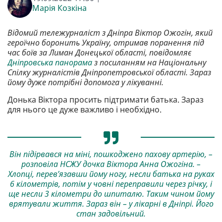
Марія Козкіна
Відомий тележурналіст з Дніпра Віктор Ожогін, який
героїчно боронить Україну, отримав поранення під
час боїв за Лиман Донецької області, повідомляє
Дніпровська панорама
з посиланням на Національну
Спілку журналістів Дніпропетровської області. Зараз
йому дуже потрібні допомога у лікуванні.
Донька Віктора просить підтримати батька. Зараз
для нього це дуже важливо і необхідно.
Він підірвався на міні, пошкоджено пахову артерію, –
розповіла НСЖУ дочка Віктора Анна Ожогіна. –
Хлопці, перев’язавши йому ногу, несли батька на руках
6 кілометрів, потім у човні переправили через річку, і
ще несли 3 кілометри до шпиталю. Таким чином йому
врятували життя. Зараз він – у лікарні в Дніпрі. Його
стан задовільний.