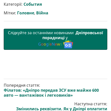
р
b
t
l
g
s
r
l
Категорії:
События
и
o
e
r
A
т
o
r
a
p
Мітки:
Головне
,
Війна
и
k
m
p
Слідкуйте за останніми новинами
Дніпровської
порадниці
у
G
o
o
g
l
e
N
e
w
s
Попередня стаття:
Філатов: «Дніпро передав ЗСУ вже майже 600
авто — вантажівок і легковиків»
Наступна стаття:
Змінились реквізити. Як у Дніпрі оплатити