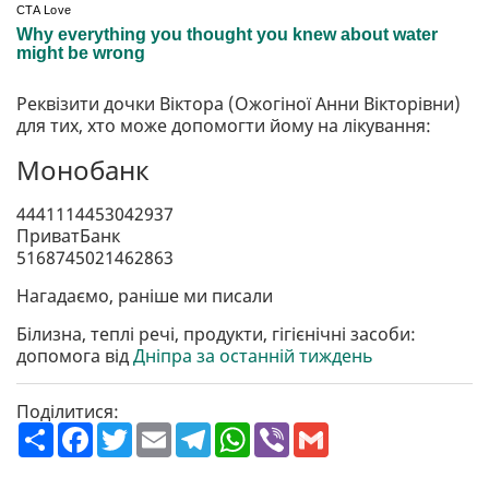
Реквізити дочки Віктора (Ожогіної Анни Вікторівни)
для тих, хто може допомогти йому на лікування:
Монобанк
4441114453042937
ПриватБанк
5168745021462863
Нагадаємо, раніше ми писали
Білизна, теплі речі, продукти, гігієнічні засоби:
допомога від
Дніпра за останній тиждень
Поділитися:
П
F
T
E
T
W
V
G
о
a
w
m
e
h
i
m
ш
c
i
a
l
a
b
a
и
e
t
i
e
t
e
i