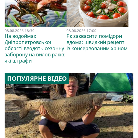
08.08.2026 18:30
08.08.2026 17:00
На водоймах
Як заквасити помідори
Дніпропетровської
вдома: швидкий рецепт
області вводять сезонну
із консервованим хріном
заборону на вилов раків:
які штрафи
ПОПУЛЯРНЕ ВІДЕО