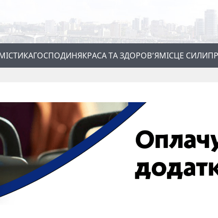
МІСТИКА
ГОСПОДИНЯ
КРАСА ТА ЗДОРОВ’Я
МІСЦЕ СИЛИ
ПР