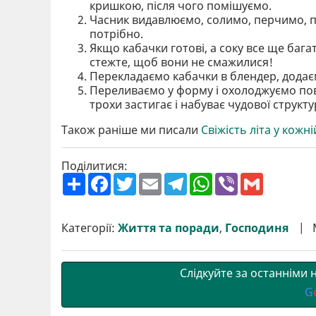
кришкою, після чого помішуємо.
Часник видавлюємо, солимо, перчимо, п
потрібно.
Якщо кабачки готові, а соку все ще багат
стежте, щоб вони не смажилися!
Перекладаємо кабачки в блендер, додає
Переливаємо у форму і охолоджуємо пов
трохи застигає і набуває чудової структу
Також раніше ми писали
Свіжість літа у кожн
Поділитися:
П
F
T
E
T
W
V
G
о
a
w
m
e
h
i
m
ш
c
i
a
l
a
b
a
и
e
t
i
e
t
e
i
р
b
t
l
g
s
r
l
Категорії:
Життя та поради
,
Господиня
и
o
e
r
A
т
o
r
a
p
и
k
m
p
Слідкуйте за останніми
G