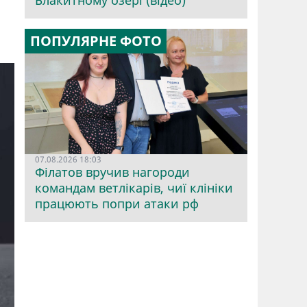
Блакитному озері (відео)
ПОПУЛЯРНЕ ФОТО
07.08.2026 18:03
Філатов вручив нагороди
командам ветлікарів, чиї клініки
працюють попри атаки рф