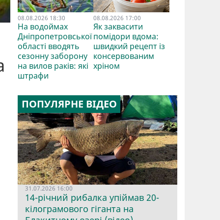
08.08.2026 18:30
08.08.2026 17:00
На водоймах
Як заквасити
Дніпропетровської
помідори вдома:
області вводять
швидкий рецепт із
сезонну заборону
консервованим
а
на вилов раків: які
хріном
штрафи
ПОПУЛЯРНЕ ВІДЕО
31.07.2026 16:00
14-річний рибалка упіймав 20-
кілограмового гіганта на