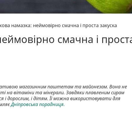
кова намазка: неймовірно смачна і проста закуска
неймовірно смачна і прост
рнативою магазинним паштетам та майонезам. Вона не
аті на вітаміни та мінерали. Завдяки плавленим сирам
я і дорослим, і дітям. Її можна використовувати для
омляє
Дніпровська порадниця.