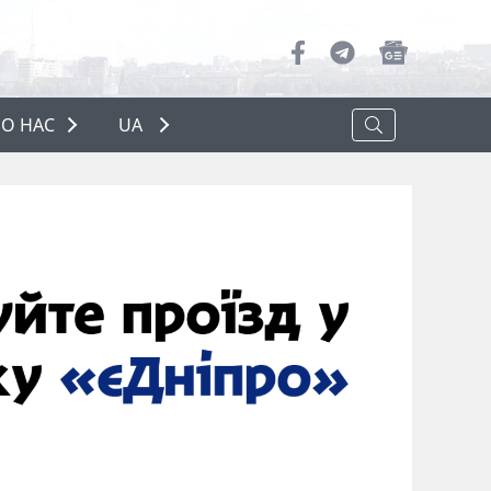
О НАС
UA
ПРО НАС
РЕКЛАМА
ПОЛІТИКА КОНФІДЕНЦІЙНОСТІ