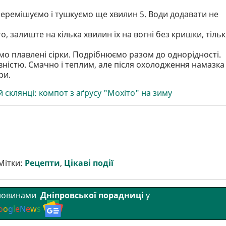
еремішуємо і тушкуємо ще хвилин 5. Води додавати не
о, залиште на кілька хвилин їх на вогні без кришки, тіль
мо плавлені сірки. Подрібнюємо разом до однорідності.
ністю. Смачно і теплим, але після охолодження намазка
ри.
ій склянці: компот з аґрусу "Мохіто" на зиму
Мітки:
Рецепти
,
Цікаві події
 новинами
Дніпровської порадниці
у
o
o
g
l
e
N
e
w
s