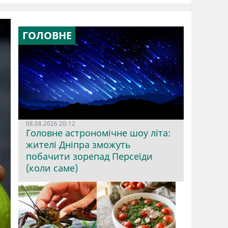
ГОЛОВНЕ
08.08.2026 20:12
Головне астрономічне шоу літа:
жителі Дніпра зможуть
побачити зорепад Персеїди
(коли саме)