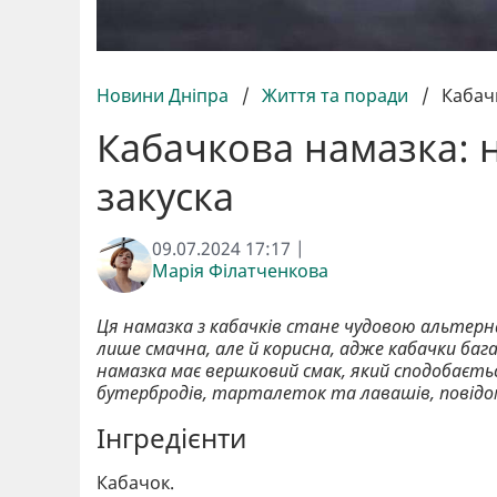
Новини Дніпра
/
Життя та поради
/
Кабач
Кабачкова намазка: 
закуска
09.07.2024 17:17 |
Марія Філатченкова
Ця намазка з кабачків стане чудовою альте
лише смачна, але й корисна, адже кабачки баг
намазка має вершковий смак, який сподобаєтьс
бутербродів, тарталеток та лавашів, повід
Інгредієнти
Кабачок.