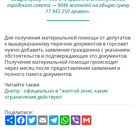
городского совета — 9046 жителей на общую сумму
17 943 250 гривен».
Для получения материальной помощи от депутатов
к вышеуказанному перечню документов в горсовет
нужно добавить заявление гражданина с указанием
обстоятельств и подтверждающих это документов.
Получение материальной помощи происходит
через месяц после предоставления заявления и
полного пакета документов.
Читайте также
Днепр - официально в "желтой зоне: какие
ограничения действуют
Поділитися:
П
F
T
E
T
W
V
G
о
a
w
m
e
h
i
m
ш
c
i
a
l
a
b
a
и
e
t
i
e
t
e
i