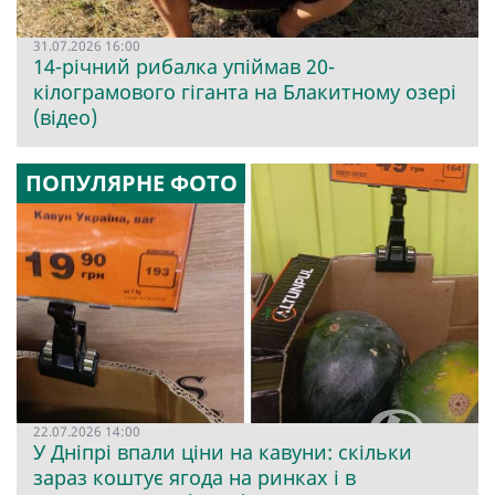
31.07.2026 16:00
14-річний рибалка упіймав 20-
кілограмового гіганта на Блакитному озері
(відео)
ПОПУЛЯРНЕ ФОТО
22.07.2026 14:00
У Дніпрі впали ціни на кавуни: скільки
зараз коштує ягода на ринках і в