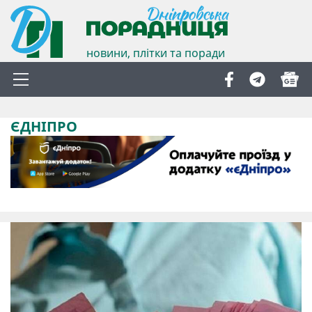
новини, плітки та поради
ЄДНІПРО