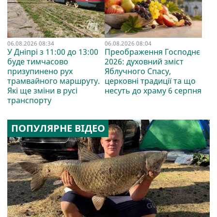
06.08.2026 08:34
06.08.2026 08:04
У Дніпрі з 11:00 до 13:00
Преображення Господнє
буде тимчасово
2026: духовний зміст
призупинено рух
Яблучного Спасу,
трамвайного маршруту.
церковні традиції та що
Які ще зміни в русі
несуть до храму 6 серпня
транспорту
ПОПУЛЯРНЕ ВІДЕО