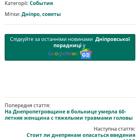
р
b
t
l
g
s
r
l
Категорії:
События
и
o
e
r
A
т
o
r
a
p
Мітки:
Дніпро
,
советы
и
k
m
p
Слідкуйте за останніми новинами
Дніпровської
порадниці
у
G
o
o
g
l
e
N
e
w
s
Попередня стаття:
На Днепропетровщине в больнице умерла 60-
летняя женщина с тяжелыми травмами головы
Наступна стаття:
Стоит ли днепрянам опасаться введения