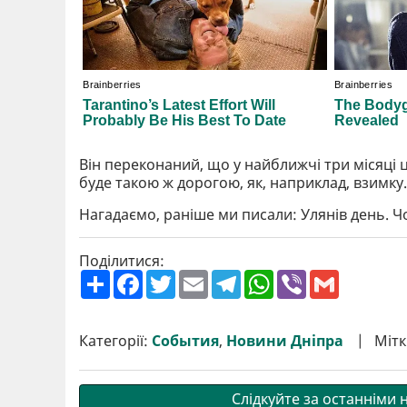
Він переконаний, що у найближчі три місяці ц
буде такою ж дорогою, як, наприклад, взимку.
Нагадаємо, раніше ми писали: Улянів день. 
Поділитися:
П
F
T
E
T
W
V
G
о
a
w
m
e
h
i
m
ш
c
i
a
l
a
b
a
и
e
t
i
e
t
e
i
р
b
t
l
g
s
r
l
Категорії:
События
,
Новини Дніпра
Мітк
и
o
e
r
A
т
o
r
a
p
и
k
m
p
Слідкуйте за останніми