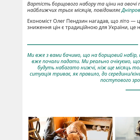
Вартість борщового набору та ціни на овочі
найближчих трьох місяців, повідомляє
Дніпро
Економіст Олег Пендзин нагадав, що літо — це
зниження цін є традиційною для України, це
Ми вже з вами бачимо, що на борщовий набір, 
вже почали падати. Ми реально очікуємо, що 
будуть набагато нижчі, ніж ще місяць то
ситуація триває, як правило, до середини/кін
поступового зро