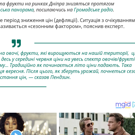
 та фрукти на ринках Дніпра знизяться протягом
вська панорама
, посилаючись на
Громадське радіо
.
 період зниження цін (дефляції). Ситуація з очікуванням
 називається «сезонним фактором», пояснив експерт.
на овочі, фрукти, які вирощуються на нашій території, ц
десь у середині червня ціни на увесь спектр овочів/фрукті
му… Традиційно як починається літо ціни падають. Така
ця вересня. Після цього, як зберуть урожай, почнеться сез
стання цін, — сказав Пендзин.