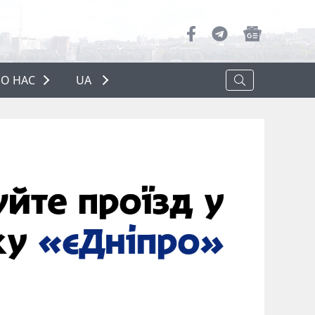
О НАС
UA
ПРО НАС
РЕКЛАМА
ПОЛІТИКА КОНФІДЕНЦІЙНОСТІ