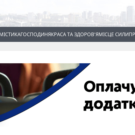
МІСТИКА
ГОСПОДИНЯ
КРАСА ТА ЗДОРОВ’Я
МІСЦЕ СИЛИ
ПР