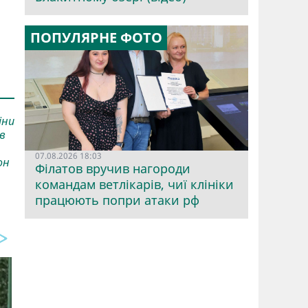
ПОПУЛЯРНЕ ФОТО
іни
в
07.08.2026 18:03
он
Філатов вручив нагороди
командам ветлікарів, чиї клініки
працюють попри атаки рф