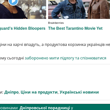
іни на харчі впадуть, а продуктова корзинка українців н
Чому сьогодні
заборонено мити підлогу та спізнюватися
и:
Дніпро
,
Ціни на продукти
,
Українські новини
 новинами
Дніпровської порадниці
у