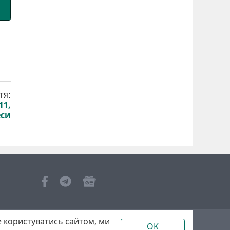
тя:
11,
еси
 користуватись сайтом, ми
OK