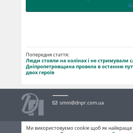
G
Попередня стаття:
Люди стояли на колінах і не стримували сл
Дніпропетровщина провела в останню пу
двох героїв
smm@dnpr.com.ua
Ми використовуємо cookie щоб як найкраще 
©2026 https://dnpr.com.ua Дніпровська порадниця