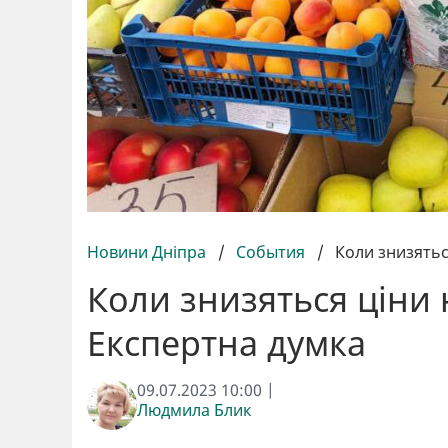
Новини Дніпра
/
События
/
Коли знизяться
Коли знизяться ціни н
Експертна думка
09.07.2023 10:00 |
Людмила Блик