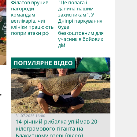
Філатов вручив
"Це повага і
нагороди
данина нашим
командам
захисникам". У
ветлікарів, чиї
Дніпрі паркування
клініки працюють
буде
попри атаки рф
безкоштовним для
учасників бойових
дій
ПОПУЛЯРНЕ ВІДЕО
.
31.07.2026 16:00
14-річний рибалка упіймав 20-
кілограмового гіганта на
Блакитному озері (відео)