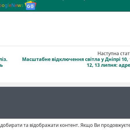
o
o
g
l
e
N
e
w
s
Наступна стат
із.
Масштабне відключення світла у Дніпрі 10, 
ть
12, 13 липня: адр
добирати та відображати контент. Якщо Ви продовжуєте