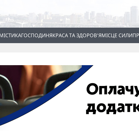
МІСТИКА
ГОСПОДИНЯ
КРАСА ТА ЗДОРОВ’Я
МІСЦЕ СИЛИ
ПР