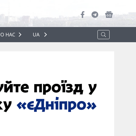
О НАС
UA
ПРО НАС
РЕКЛАМА
ПОЛІТИКА КОНФІДЕНЦІЙНОСТІ