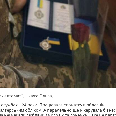
х автомат", – каже Ольга.
х службах – 24 роки. Працювала спочатку в обласній
ухгалтерським обліком. А паралельно ще й керувала бізне
а неї чекали люблячий чоловік та донечка. І все це рап