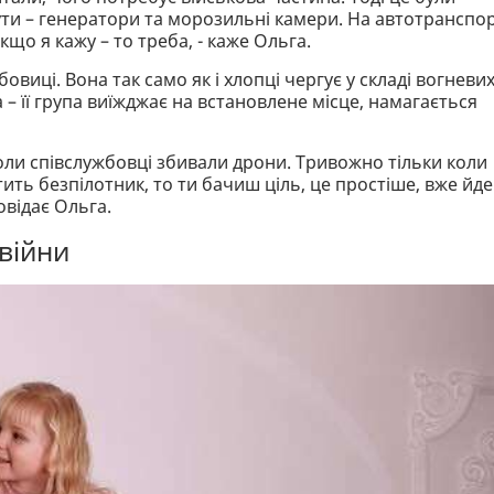
аути – генератори та морозильні камери. На автотранспо
кщо я кажу – то треба, - каже Ольга.
овиці. Вона так само як і хлопці чергує у складі вогневи
 – її група виїжджає на встановлене місце, намагається
, коли співслужбовці збивали дрони. Тривожно тільки коли
тить безпілотник, то ти бачиш ціль, це простіше, вже йде
овідає Ольга.
 війни