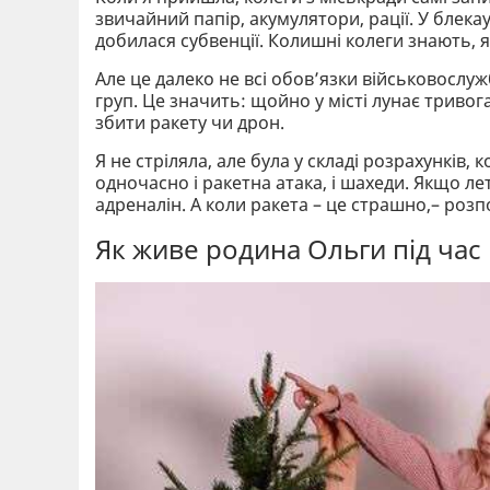
звичайний папір, акумулятори, рації. У блек
добилася субвенції. Колишні колеги знають, я
Але це далеко не всі обовʼязки військовослужб
груп. Це значить: щойно у місті лунає тривога
збити ракету чи дрон.
Я не стріляла, але була у складі розрахунків
одночасно і ракетна атака, і шахеди. Якщо ле
адреналін. А коли ракета – це страшно,– розп
Як живе родина Ольги під час