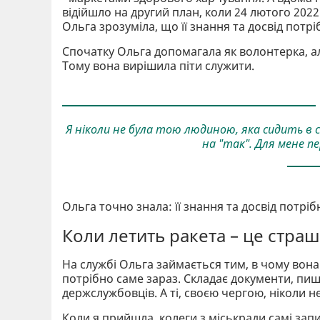
відійшло на другий план, коли 24 лютого 20
Ольга зрозуміла, що її знання та досвід потр
Спочатку Ольга допомагала як волонтерка, але
Тому вона вирішила піти служити.
Я ніколи не була тою людиною, яка сидить в 
на "так". Для мене пе
Ольга точно знала: її знання та досвід потр
Коли летить ракета – це стра
На службі Ольга займається тим, в чому вона
потрібно саме зараз. Складає документи, пиш
держслужбовців. А ті, своєю чергою, ніколи н
Коли я прийшла, колеги з міськради самі запи