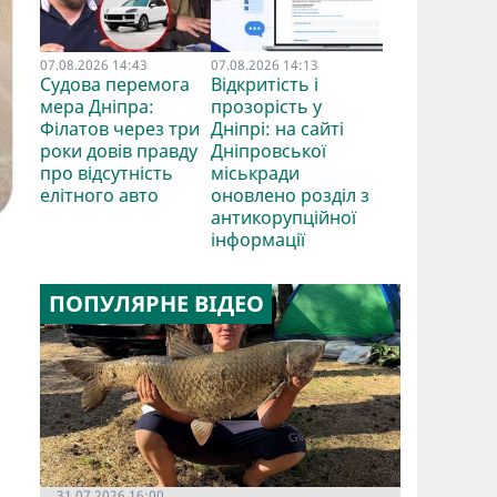
07.08.2026 14:43
07.08.2026 14:13
Судова перемога
Відкритість і
мера Дніпра:
прозорість у
Філатов через три
Дніпрі: на сайті
роки довів правду
Дніпровської
про відсутність
міськради
елітного авто
оновлено розділ з
антикорупційної
інформації
ПОПУЛЯРНЕ ВІДЕО
31.07.2026 16:00