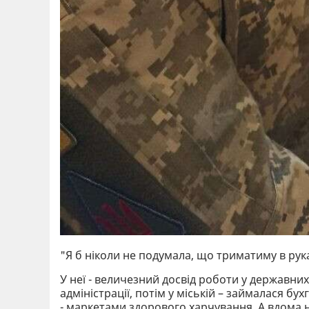
"Я б ніколи не подумала, що триматиму в рука
У неї - величезний досвід роботи у державни
адміністрації, потім у міській – займалася б
- маркетами здорового харчування. А вдома н