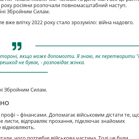
22 року росіяни розпочали повномасштабний наступ.
ібні Збройним Силам.
 вже влітку 2022 року стало зрозуміло: війна надовго.
стороні, якщо може допомогти. Я знаю, як перетворити "
решкод не буває, - розповідає жінка.
ібні Збройним Силам.
шно
 профі – фінансами. Допомагає військовим дістати те, щ
е листи, відправляє прохання, підключає знайомих
е відмовляють.
тали, чого потребує військова частина. Тоді це були