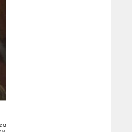
сом
том