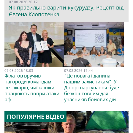
07.08.2026 20:12
Як правильно варити кукурудзу. Рецепт від
Євгена Клопотенка
07.08.2026 18:03
07.08.2026 17:44
Філатов вручив
"Це повага і данина
нагороди командам
нашим захисникам". У
ветлікарів, чиї клініки
Дніпрі паркування буде
працюють попри атаки
безкоштовним для
рф
учасників бойових дій
ПОПУЛЯРНЕ ВІДЕО