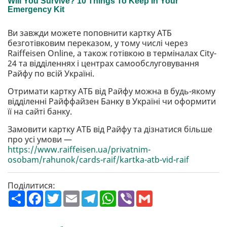
Ви завжди можете поповнити картку АТБ
безготівковим переказом, у тому числі через
Raiffeisen Online, а також готівкою в терміналах City-
24 та відділеннях і центрах самообслуговування
Райфу по всій Україні.
Отримати картку АТБ від Райфу можна в будь-якому
відділенні Райффайзен Банку в Україні чи оформити
її на сайті банку.
Замовити картку АТБ від Райфу та дізнатися більше
про усі умови —
https://www.raiffeisen.ua/privatnim-
osobam/rahunok/cards-raif/kartka-atb-vid-raif
Поділитися:
П
F
T
E
T
W
V
G
о
a
w
m
e
h
i
m
ш
c
i
a
l
a
b
a
и
e
t
i
e
t
e
i
р
b
t
l
g
s
r
l