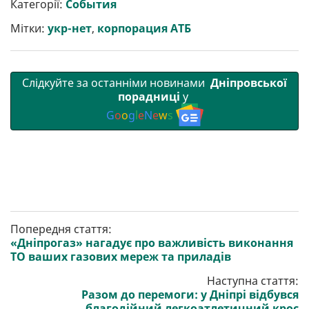
Категорії:
События
и
o
e
r
A
т
o
r
a
p
Мітки:
укр-нет
,
корпорация АТБ
и
k
m
p
Слідкуйте за останніми новинами
Дніпровської
порадниці
у
G
o
o
g
l
e
N
e
w
s
Попередня стаття:
«Дніпрогаз» нагадує про важливість виконання
ТО ваших газових мереж та приладів
Наступна стаття:
Разом до перемоги: у Дніпрі відбувся
благодійний легкоатлетичний крос