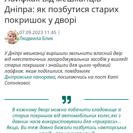
Дніпра: як позбутися старих
покришок у дворі
07.09.2023 11:45 |
Людмила Блик
У Дніпрі мешканці вирішили звільнити власний двір
від неестетичних загороджувальних засобів у вигляді
старих покришок і знайшли для цього чудовий
лайфхак. яким поділилися, повідомляє
Дніпровська панорама
, посилаючись на пост Каті
Сотнікової.
В кожному дворі можна побачити кладовище зі
старих покришок від автомобільних колес,які з
давних часів використовували для «прикраси»…
Якщо, Ви теж давно бажали позбутись «авторських