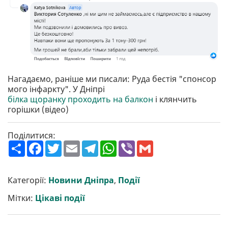
Нагадаємо, раніше ми писали: Руда бестія "спонсор
мого інфаркту". У Дніпрі
білка щоранку проходить на балкон
і клянчить
горішки (відео)
Поділитися:
П
F
T
E
T
W
V
G
о
a
w
m
e
h
i
m
ш
c
i
a
l
a
b
a
и
e
t
i
e
t
e
i
р
b
t
l
g
s
r
l
Категорії:
Новини Дніпра
,
Події
и
o
e
r
A
т
o
r
a
p
Мітки:
Цікаві події
и
k
m
p