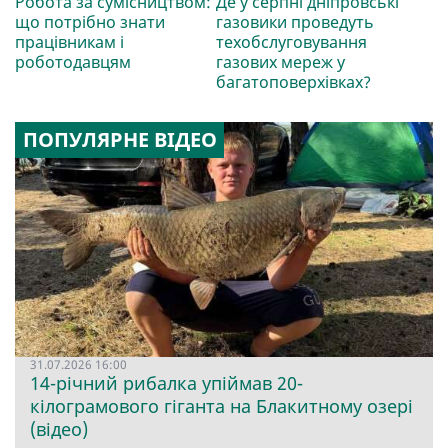
Робота за сумісництвом:
Де у серпні дніпровські
що потрібно знати
газовики проведуть
працівникам і
техобслуговування
роботодавцям
газових мереж у
багатоповерхівках?
ПОПУЛЯРНЕ ВІДЕО
31.07.2026 16:00
14-річний рибалка упіймав 20-
кілограмового гіганта на Блакитному озері
(відео)