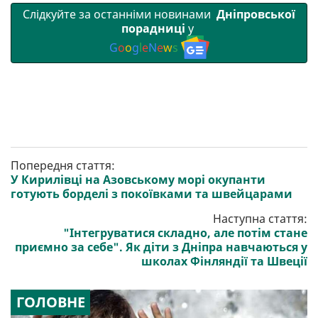
Слідкуйте за останніми новинами
Дніпровської
порадниці
у
G
o
o
g
l
e
N
e
w
s
Попередня стаття:
У Кирилівці на Азовському морі окупанти
готують борделі з покоївками та швейцарами
Наступна стаття:
"Інтегруватися складно, але потім стане
приємно за себе". Як діти з Дніпра навчаються у
школах Фінляндії та Швеції
ГОЛОВНЕ