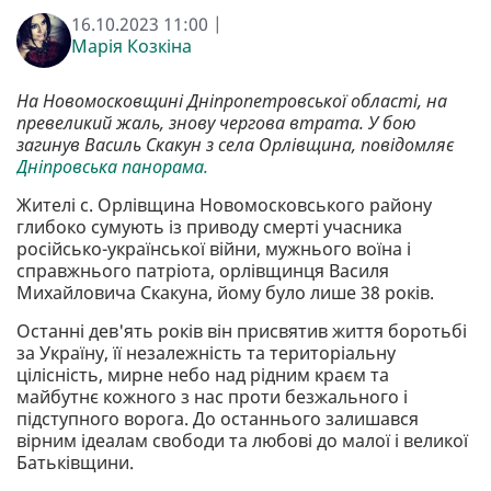
16.10.2023 11:00 |
Марія Козкіна
На Новомосковщині Дніпропетровської області, на
превеликий жаль, знову чергова втрата. У бою
загинув Василь Скакун з села Орлівщина, повідомляє
Дніпровська панорама.
Жителі с. Орлівщина Новомосковського району
глибоко сумують із приводу смерті учасника
російсько-української війни, мужнього воїна і
справжнього патріота, орлівщинця Василя
Михайловича Скакуна, йому було лише 38 років.
Останні дев'ять років він присвятив життя боротьбі
за Україну, її незалежність та територіальну
цілісність, мирне небо над рідним краєм та
майбутнє кожного з нас проти безжального і
підступного ворога. До останнього залишався
вірним ідеалам свободи та любові до малої і великої
Батьківщини.