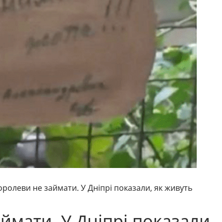
оролеви не займати. У Дніпрі показали, як живуть
ймати. У Дніпрі показали,