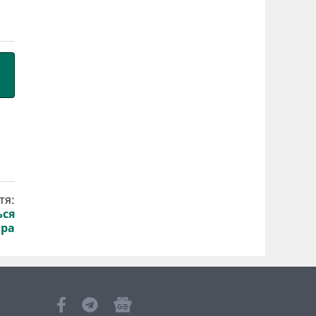
тя:
ься
ара