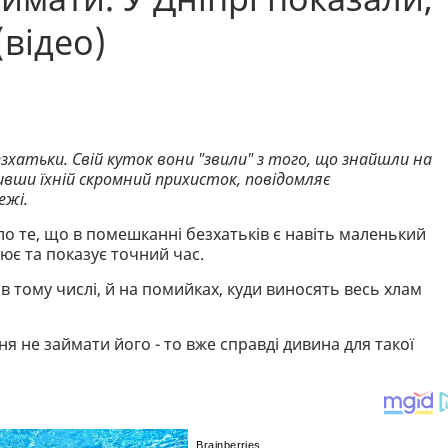
(відео)
езхатьки. Свій куток вони "звили" з того, що знайшли на
ивши їхній скромний прихисток, повідомляє
ежі.
ало те, що в помешканні безхатьків є навіть маленький
цює та показує точний час.
, в тому числі, й на помийках, куди виносять весь хлам
я не займати його - то вже справді дивина для такої