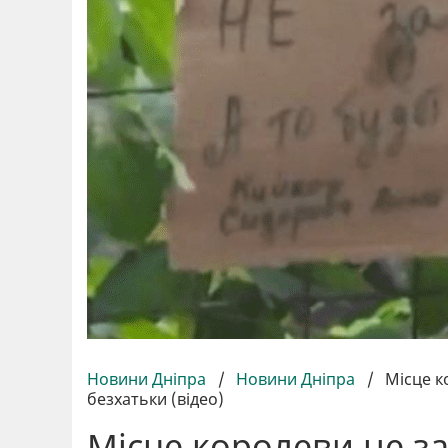
Новини Дніпра
/
Новини Дніпра
/
Місце к
безхатьки (відео)
Місце королеви не за