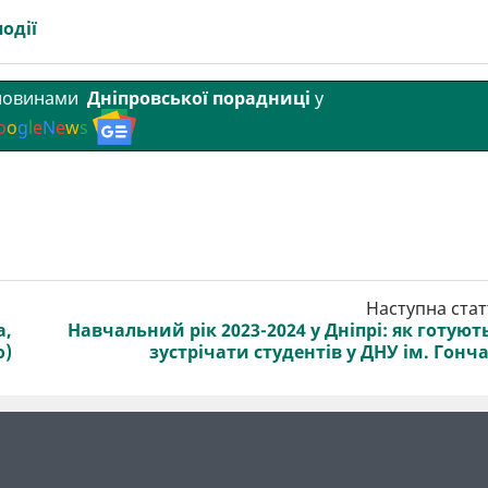
події
 новинами
Дніпровської порадниці
у
o
o
g
l
e
N
e
w
s
Наступна стат
а,
Навчальний рік 2023-2024 у Дніпрі: як готуют
о)
зустрічати студентів у ДНУ ім. Гонч