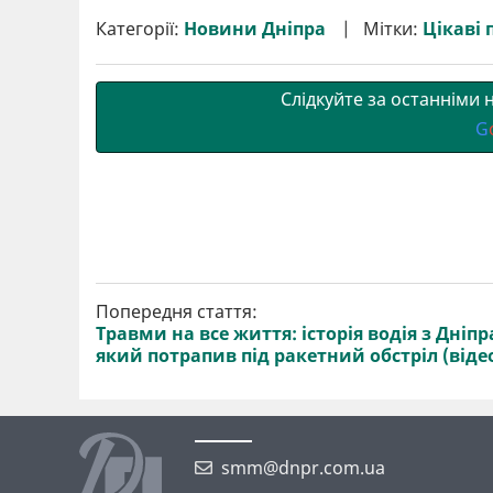
и
e
t
i
e
t
e
i
р
b
t
l
g
s
r
l
Категорії:
Новини Дніпра
Мітки:
Цікаві 
и
o
e
r
A
т
o
r
a
p
и
k
m
p
Слідкуйте за останніми
G
Попередня стаття:
Травми на все життя: історія водія з Дніпр
який потрапив під ракетний обстріл (віде
smm@dnpr.com.ua