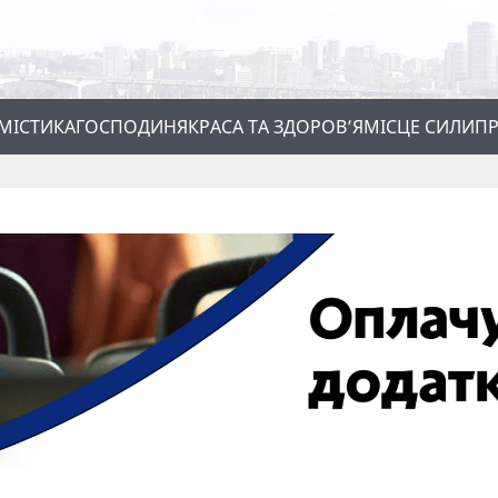
МІСТИКА
ГОСПОДИНЯ
КРАСА ТА ЗДОРОВ’Я
МІСЦЕ СИЛИ
ПР