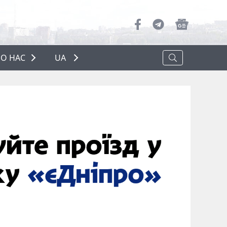
О НАС
UA
ПРО НАС
РЕКЛАМА
ПОЛІТИКА КОНФІДЕНЦІЙНОСТІ