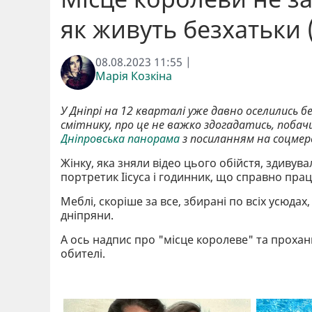
як живуть безхатьки 
08.08.2023 11:55 |
Марія Козкіна
У Дніпрі на 12 кварталі уже давно оселились б
смітнику, про це не важко здогадатись, побач
Дніпровська панорама
з посиланням на соцмер
Жінку, яка зняли відео цього обійстя, здивув
портретик Іісуса і годинник, що справно пра
Меблі, скоріше за все, збирані по всіх усюдах
дніпряни.
А ось надпис про "місце королеве" та проханн
обителі.