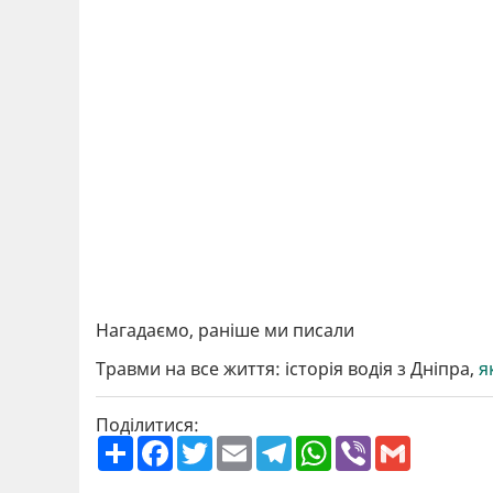
Нагадаємо, раніше ми писали
Травми на все життя: історія водія з Дніпра,
я
Поділитися:
П
F
T
E
T
W
V
G
о
a
w
m
e
h
i
m
ш
c
i
a
l
a
b
a