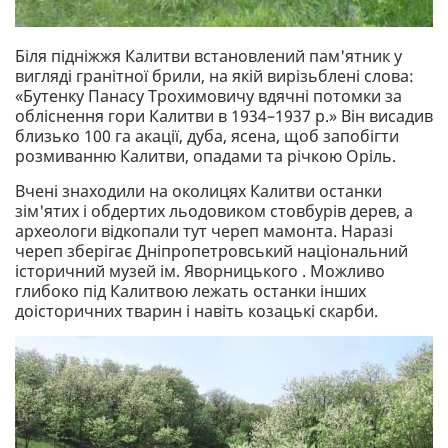
Біля підніжжя Калитви встановлений пам'ятник у
вигляді гранітної брили, на якій вирізьблені слова:
«Бутенку Панасу Трохимовичу вдячні потомки за
обліснення гори Калитви в 1934–1937 р.» Він висадив
близько 100 га акацiï, дуба, ясена, щоб запобiгти
розмиванню Калитви, опадами та рiчкою Оріль.
Вчені знаходили на околицях Калитви останки
зім'ятих і обдертих льодовиком стовбурів дерев, а
археологи відкопали тут череп мамонта. Наразі
череп зберігає Дніпропетровський національний
історичний музей ім. Яворницького . Можливо
глибоко під Калитвою лежать останки інших
доісторичних тварин і навіть козацькі скарби.