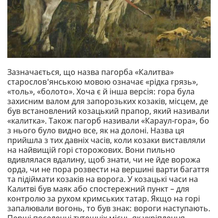
Зазначається, що назва пагорба «Калитва»
старослов'янською мовою означає «рідка грязь»,
«толь», «болото». Хоча є й інша версія: гора була
захисним валом для запорозьких козаків, місцем, де
був встановлений козацький прапор, який називали
«калитка». Також пагорб називали «Караул-гора», бо
з нього було видно все, як на долоні. Назва ця
прийшла з тих давніх часів, коли козаки виставляли
на найвищій горі сторожових. Вони пильно
вдивлялася вдалину, щоб знати, чи не йде ворожа
орда, чи не пора розвести на вершині варти багаття
та підіймати козаків на ворога. У козацькі часи на
Калитві був маяк або спостережний пункт – для
контролю за рухом кримських татар. Якщо на горі
запалювали вогонь, то був знак: вороги наступають.
Перші поселенці тутешніх місць як укріплення