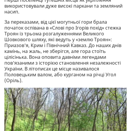
використовували дуже високі паркани та земляний
насип.
За переказами, від цієї могутньої гори брала
початок оспівана в «Слові про Ігорів похід» стежка
Троян із трьома розгалуженнями Великого
Шовкового шляху, які ведуть у «землю Троян»:
Приазов'я, Крим і Північний Кавказ. До наших днів
камінь, на жаль, не зберігся, але гора стоїть
цілісінька. Вона оповита давніми легендами
пов'язаними з історією становлення незалежності
України. В літописах це місце називалося
Половецьким валом, або курганом на річці Угол
(Оріль).