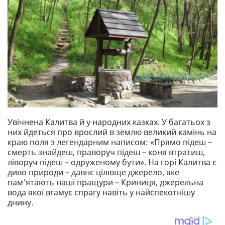
Увічнена Калитва й у народних казках. У багатьох з
них йдеться про врослий в землю великий камінь на
краю поля з легендарним написом: «Прямо підеш –
смерть знайдеш, праворуч підеш – коня втратиш,
ліворуч підеш – одруженому бути». На горі Калитва є
диво природи – давнє цілюще джерело, яке
пам’ятають наші пращури – Криниця, джерельна
вода якої вгамує спрагу навіть у найспекотнішу
днину.