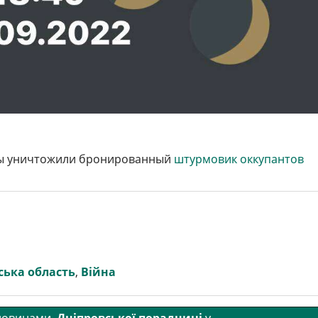
ды уничтожили бронированный
штурмовик оккупантов
ська область
,
Війна
 новинами
Дніпровської порадниці
у