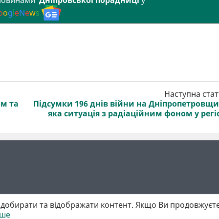
o
o
g
l
e
N
e
w
s
Наступна стат
ом та
Підсумки 196 днів війни на Дніпропетровщи
яка ситуація з радіаційним фоном у регі
добирати та відображати контент. Якщо Ви продовжуєте
іше
 матеріалів обов'язкове активне гіперпосилання у першому абзаці.