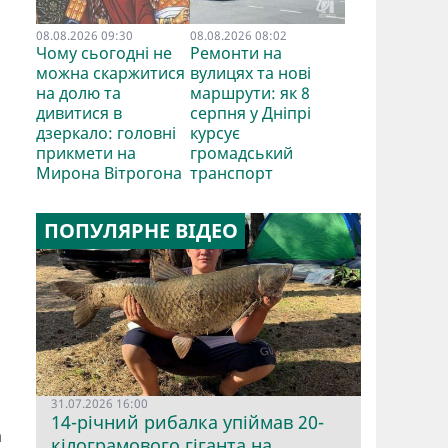
08.08.2026 09:30
08.08.2026 08:02
Чому сьогодні не
Ремонти на
можна скаржитися
вулицях та нові
на долю та
маршрути: як 8
дивитися в
серпня у Дніпрі
дзеркало: головні
курсує
прикмети на
громадський
Мирона Вітрогона
транспорт
ПОПУЛЯРНЕ ВІДЕО
31.07.2026 16:00
14-річний рибалка упіймав 20-
а
кілограмового гіганта на