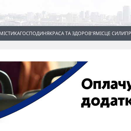
МІСТИКА
ГОСПОДИНЯ
КРАСА ТА ЗДОРОВ’Я
МІСЦЕ СИЛИ
ПР