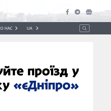
О НАС
UA
ПРО НАС
РЕКЛАМА
ПОЛІТИКА КОНФІДЕНЦІЙНОСТІ