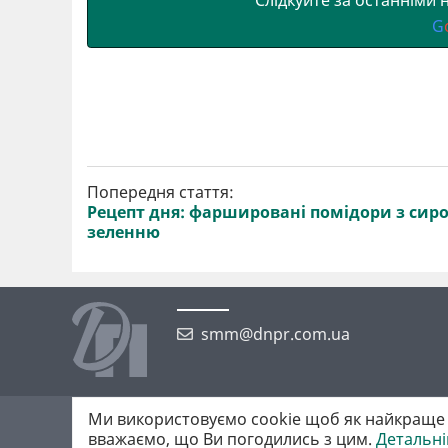
G
Попередня стаття:
Рецепт дня: фаршировані помідори з сир
зеленню
smm@dnpr.com.ua
Ми використовуємо cookie щоб як найкраще 
©2026 https://dnpr.com.ua Дніпровська порадниця
вважаємо, що Ви погодились з цим.
Детальн
Всі права захищені. При повному або частковому використанні