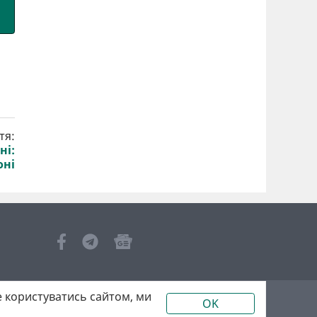
тя:
ні:
оні
 користуватись сайтом, ми
OK