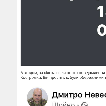
А згодом, за кілька після цього повідомленн
Костромки. Він просить їх були обережними та