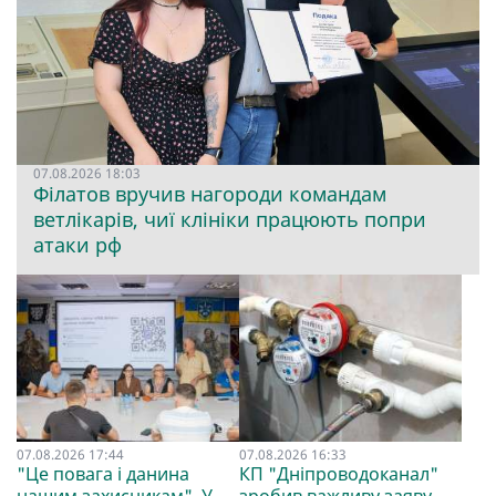
07.08.2026 18:03
Філатов вручив нагороди командам
ветлікарів, чиї клініки працюють попри
атаки рф
07.08.2026 17:44
07.08.2026 16:33
"Це повага і данина
КП "Дніпроводоканал"
нашим захисникам". У
зробив важливу заяву