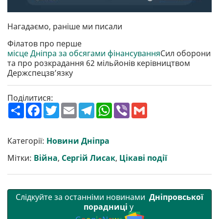
Нагадаємо, раніше ми писали
Філатов про перше
місце Дніпра за обсягами фінансування
Сил оборони
та про розкрадання 62 мільйонів керівництвом
Держспецзв’язку
Поділитися:
П
F
T
E
T
W
V
G
о
a
w
m
e
h
i
m
ш
c
i
a
l
a
b
a
и
e
t
i
e
t
e
i
р
b
t
l
g
s
r
l
Категорії:
Новини Дніпра
и
o
e
r
A
т
o
r
a
p
Мітки:
Війна
,
Сергій Лисак
,
Цікаві події
и
k
m
p
Слідкуйте за останніми новинами
Дніпровської
порадниці
у