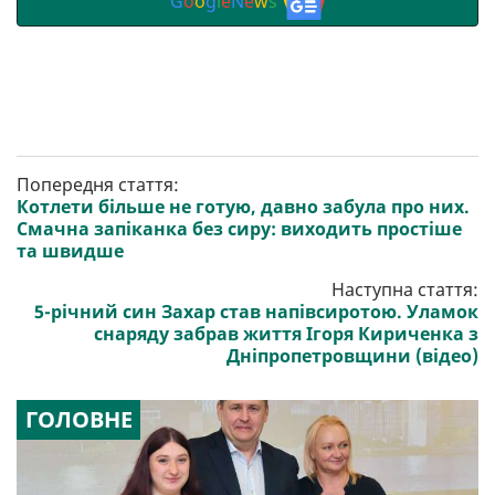
G
o
o
g
l
e
N
e
w
s
Попередня стаття:
Котлети більше не готую, давно забула про них.
Смачна запіканка без сиру: виходить простіше
та швидше
Наступна стаття:
5-річний син Захар став напівсиротою. Уламок
снаряду забрав життя Ігоря Кириченка з
Дніпропетровщини (відео)
ГОЛОВНЕ