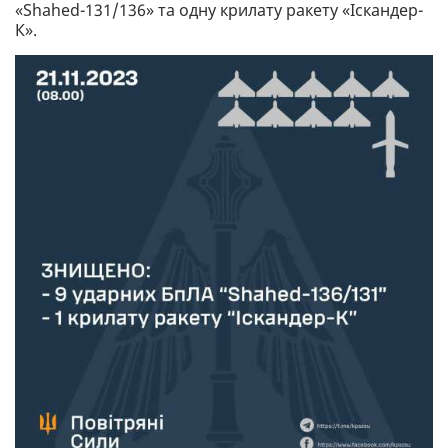
«Shahed-131/136» та одну крилату ракету «Іскандер-
К».