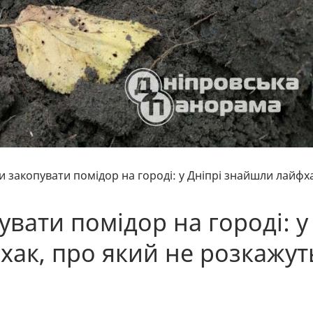
 закопувати помідор на городі: у Дніпрі знайшли лайфха
вати помідор на городі: у
хак, про який не розкажут