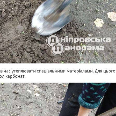
тав час утеплювати спеціальними матеріалами. Для цього
олікарбонат.