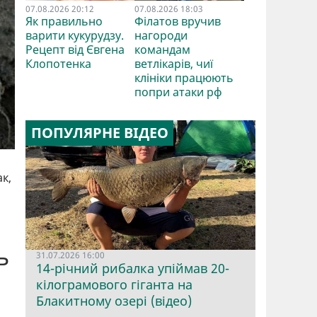
07.08.2026 20:12
07.08.2026 18:03
Як правильно
Філатов вручив
варити кукурудзу.
нагороди
Рецепт від Євгена
командам
Клопотенка
ветлікарів, чиї
клініки працюють
попри атаки рф
ПОПУЛЯРНЕ ВІДЕО
к,
ь
31.07.2026 16:00
14-річний рибалка упіймав 20-
кілограмового гіганта на
Блакитному озері (відео)