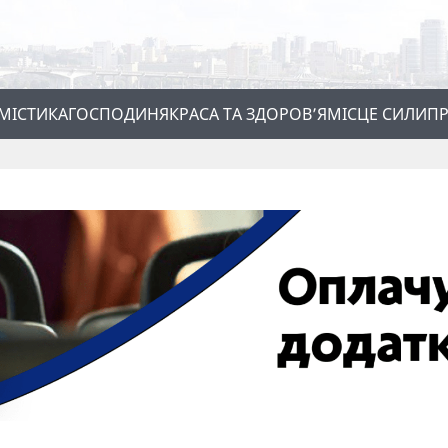
МІСТИКА
ГОСПОДИНЯ
КРАСА ТА ЗДОРОВ’Я
МІСЦЕ СИЛИ
ПР