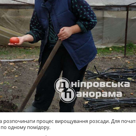
а розпочинати процес вирощування розсади. Для почат
и по одному помідору.