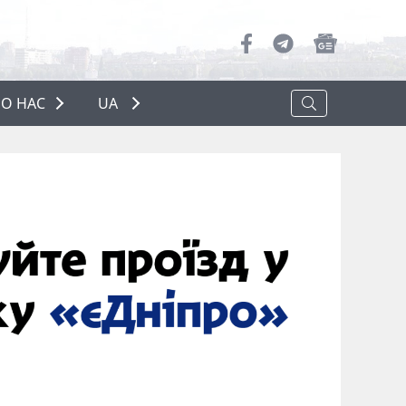
О НАС
UA
ПРО НАС
РЕКЛАМА
ПОЛІТИКА КОНФІДЕНЦІЙНОСТІ