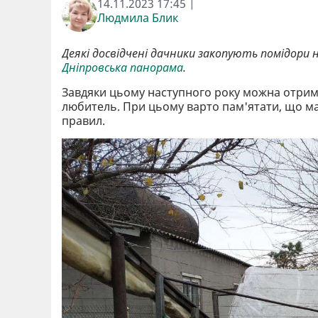
14.11.2023 17:45 |
Людмила Блик
Деякі досвідчені дачники закопують помідори н
Дніпровська панорама
.
Завдяки цьому наступного року можна отрима
любитель. При цьому варто пам'ятати, що ма
правил.