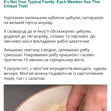
Нарізаємо маленьким кубиком цибулю, натираємо
на великій тертці моркву.
У сковороді до м'якості обсмажуємо цибулю,
додаємо до неї моркву, солимо та перчимо. До
овочевої маси викладаємо рибні шматочки.
Змішуємо сметану з водою, заливаємо рибу
сумішшю. Накриваємо рибу кришкою і гасимо
протягом 10 хвилин на середньому вогні.
У результаті, з простих інгредієнтів виходить чудова
вечеря. Мінтай можна подавати як із картопляним
пюре, так і з салатом.