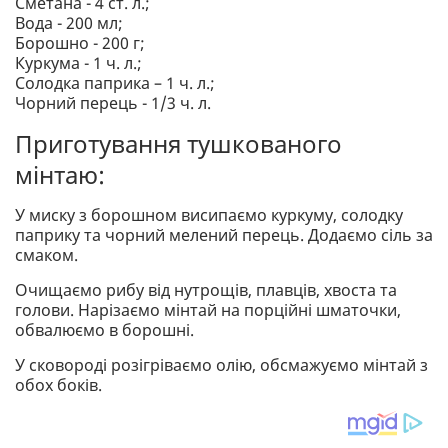
Сметана - 4 ст. л.;
Вода - 200 мл;
Борошно - 200 г;
Куркума - 1 ч. л.;
Солодка паприка – 1 ч. л.;
Чорний перець - 1/3 ч. л.
Приготування тушкованого
мінтаю:
У миску з борошном висипаємо куркуму, солодку
паприку та чорний мелений перець. Додаємо сіль за
смаком.
Очищаємо рибу від нутрощів, плавців, хвоста та
голови. Нарізаємо мінтай на порційні шматочки,
обвалюємо в борошні.
У сковороді розігріваємо олію, обсмажуємо мінтай з
обох боків.