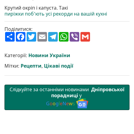
Крутий окріп і капуста. Такі
пиріжки поб'ють усі рекорди на вашій кухні
Поділитися:
П
F
T
E
T
W
V
G
о
a
w
m
e
h
i
m
ш
c
i
a
l
a
b
a
и
e
t
i
e
t
e
i
р
b
t
l
g
s
r
l
Категорії:
Новини України
и
o
e
r
A
т
o
r
a
p
Мітки:
Рецепти
,
Цікаві події
и
k
m
p
Слідкуйте за останніми новинами
Дніпровської
порадниці
у
G
o
o
g
l
e
N
e
w
s