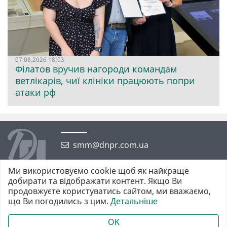
07.08.2026 18:03
Філатов вручив нагороди командам
ветлікарів, чиї клініки працюють попри
атаки рф
smm@dnpr.com.ua
Ми використовуємо cookie щоб як найкраще
добирати та відображати контент. Якщо Ви
продовжуєте користуватись сайтом, ми вважаємо,
що Ви погодились з цим.
Детальніше
©2026 https://dnpr.com.ua Дніпровська порадниця
Всі права захищені. При повному або частковому використанні
OK
матеріалів обов'язкове активне гіперпосилання у першому абзаці.