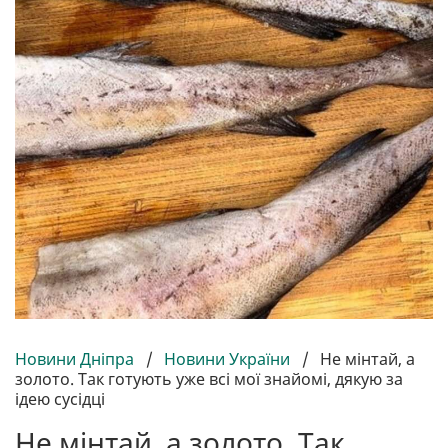
Новини Дніпра
/
Новини України
/
Не мінтай, а
золото. Так готують уже всі мої знайомі, дякую за
ідею сусідці
Не мінтай, а золото. Так