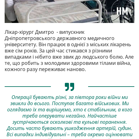
Лікар-хірург Дмитро - випускник
Дніпропетровського державного медичного
університету. Він працює в однієї з міських лікарень
вже сім років. За цей час стикався з різними
випадками і нібито вже звик до людського болю. Але
те, що робить з молодими здоровими тілами війна,
кожного разу переживає наново.
Операції бувають різні, за півтора роки війни ми
звикли до всього. Поступає багато військових. Ми
оглядаємо їх та вирішуємо, хто є стабільним, а кого
треба оперувати негайно. Найчастіше
зустрічаються осколкові та кульові поранення.
Досить часто бувають ушкодження артерій, судин.
Всі випадки індивідуальні – треба окремо оцінювати