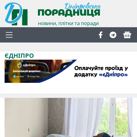
новини, плітки та поради
ЄДНІПРО