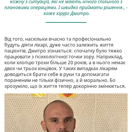
кожну з ситуацій, які не мають нічого спільного з
плановими операціями. І швидко приймати рішення., -
каже хірург Дмитро.
Від того, наскільки вчасно та професіонально
будуть діяти лікарі, дуже часто залежить життя
пацієнтів. Дмитро зізнається: спочатку було тяжко
працювати з психологічної точки зору. Наприклад,
коли хлопцю трохи більше 20 років, а в нього немає
двох чи трьох кінцівок. У таких випадках лікарям
доводиться брати себе в руки та допомагати
пораненим не тільки фізично, а й морально. Бо
зрозуміло, що їх життя тепер докорінно змінюється.