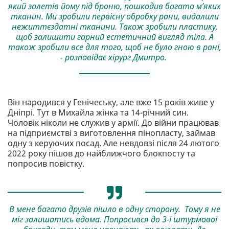
який залетів йому під броню, пошкодив багато м’яких
тканин. Ми зробили первісну обробку рани, видалили
нежиттєздатні тканини. Також зробили пластику,
щоб залишити гарний естетичний вигляд тіла. А
також зробили все для того, щоб не було гною в рані,
- розповідає хірург Дмитро.
Він народився у Генічеську, але вже 15 років живе у
Дніпрі. Тут в Михайла жінка та 14-річний син.
Чоловік ніколи не служив у армії. До війни працював
на підприємстві з виготовлення пінопласту, займав
одну з керуючих посад. Але невдовзі після 24 лютого
2022 року пішов до найближчого блокпосту та
попросив повістку.
В мене багато друзів пішло в одну сторону. Тому я не
міг залишатись вдома. Попросився до 3-ї штурмової