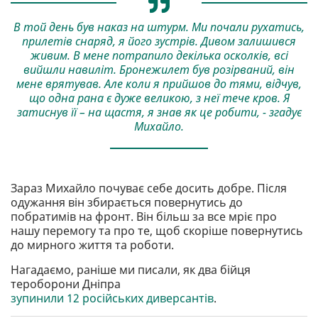
В той день був наказ на штурм. Ми почали рухатись,
прилетів снаряд, я його зустрів. Дивом залишився
живим. В мене потрапило декілька осколків, всі
вийшли навиліт. Бронежилет був розірваний, він
мене врятував. Але коли я прийшов до тями, відчув,
що одна рана є дуже великою, з неї тече кров. Я
затиснув її – на щастя, я знав як це робити, - згадує
Михайло.
Зараз Михайло почуває себе досить добре. Після
одужання він збирається повернутись до
побратимів на фронт. Він більш за все мріє про
нашу перемогу та про те, щоб скоріше повернутись
до мирного життя та роботи.
Нагадаємо, раніше ми писали, як два бійця
тероборони Дніпра
зупинили 12 російських диверсантів
.