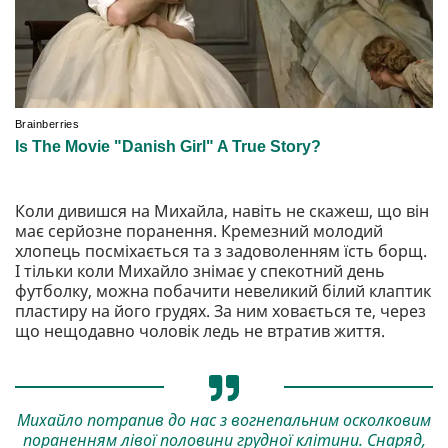
Коли дивишся на Михайла, навіть не скажеш, що він
має серйозне поранення. Кремезний молодий
хлопець посміхається та з задоволенням їсть борщ.
І тільки коли Михайло знімає у спекотний день
футболку, можна побачити невеликий білий клаптик
пластиру на його грудях. За ним ховається те, через
що нещодавно чоловік ледь не втратив життя.
Михайло потрапив до нас з вогнепальним осколковим
пораненням лівої половини грудної клітини. Снаряд,