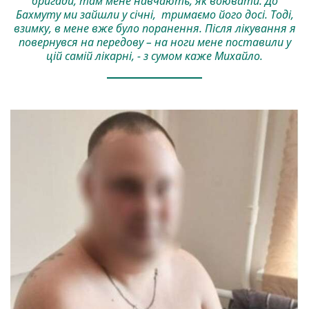
бригади, там мене навчають, як воювати. До
Бахмуту ми зайшли у січні, тримаємо його досі. Тоді,
взимку, в мене вже було поранення. Після лікування я
повернувся на передову – на ноги мене поставили у
цій самій лікарні, - з сумом каже Михайло.