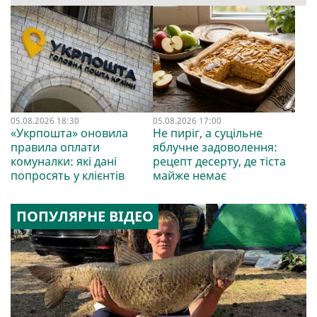
05.08.2026 18:30
05.08.2026 17:00
«Укрпошта» оновила
Не пиріг, а суцільне
правила оплати
яблучне задоволення:
комуналки: які дані
рецепт десерту, де тіста
попросять у клієнтів
майже немає
ПОПУЛЯРНЕ ВІДЕО