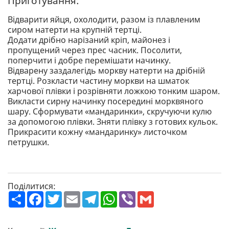
Приготування:
Відварити яйця, охолодити, разом із плавленим
сиром натерти на крупній тертці.
Додати дрібно нарізаний кріп, майонез і
пропущений через прес часник. Посолити,
поперчити і добре перемішати начинку.
Відварену заздалегідь моркву натерти на дрібній
тертці. Розкласти частину моркви на шматок
харчової плівки і розрівняти ложкою тонким шаром.
Викласти сирну начинку посередині морквяного
шару. Сформувати «мандаринки», скручуючи кулю
за допомогою плівки. Зняти плівку з готових кульок.
Прикрасити кожну «мандаринку» листочком
петрушки.
Поділитися:
П
F
T
E
T
W
V
G
о
a
w
m
e
h
i
m
ш
c
i
a
l
a
b
a
и
e
t
i
e
t
e
i
р
b
t
l
g
s
r
l