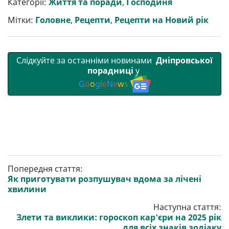
Категорії:
Життя та поради
,
Господиня
и
o
e
r
A
т
o
r
a
p
Мітки:
Головне
,
Рецепти
,
Рецепти на Новий рік
и
k
m
p
Слідкуйте за останніми новинами
Дніпровської
порадниці
у
G
o
o
g
l
e
N
e
w
s
Попередня стаття:
Як приготувати розпушувач вдома за лічені
хвилини
Наступна стаття:
Злети та виклики: гороскоп кар'єри на 2025 рік
для всіх знаків зодіаку