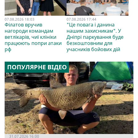
07.08.2026 18:03
07.08.2026 17:44
Філатов вручив
"Це повага і данина
нагороди командам
нашим захисникам". У
ветлікарів, чиї клініки
Дніпрі паркування буде
працюють попри атаки
безкоштовним для
рф
учасників бойових дій
ПОПУЛЯРНЕ ВІДЕО
31.07.2026 16:00