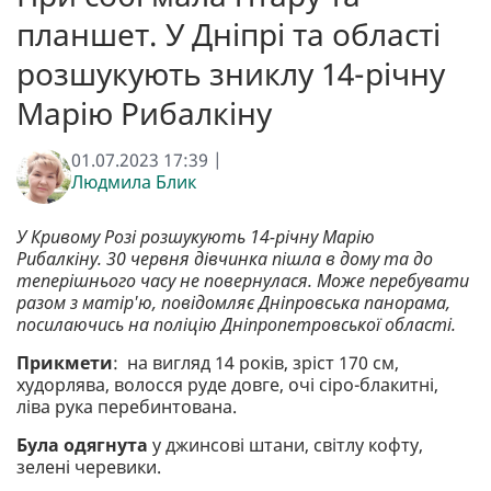
планшет. У Дніпрі та області
розшукують зниклу 14-річну
Марію Рибалкіну
01.07.2023 17:39 |
Людмила Блик
У Кривому Розі розшукують 14-річну Марію
Рибалкіну. 30 червня дівчинка пішла в дому та до
теперішнього часу не повернулася. Може перебувати
разом з матір'ю, повідомляє Дніпровська панорама,
посилаючись на поліцію Дніпропетровської області.
Прикмети
: на вигляд 14 років, зріст 170 см,
худорлява, волосся руде довге, очі сіро-блакитні,
ліва рука перебинтована.
Була одягнута
у джинсові штани, світлу кофту,
зелені черевики.