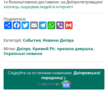
та безкоштовною доставкою: на Дніпропетровщині
хлопець ошукував людей в інтернеті
Поділитися:
П
F
T
E
T
W
V
G
о
a
w
m
e
h
i
m
ш
c
i
a
l
a
b
a
и
e
t
i
e
t
e
i
р
b
t
l
g
s
r
l
Категорії:
События
,
Новини Дніпра
и
o
e
r
A
т
o
r
a
p
Мітки:
Дніпро
,
Кривий Ріг
,
пропала девушка
,
и
k
m
p
Українські новини
Слідкуйте за останніми новинами
Дніпровської
порадниці
у
G
o
o
g
l
e
N
e
w
s