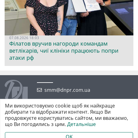
07.08.2026 18:03
Філатов вручив нагороди командам
ветлікарів, чиї клініки працюють попри
атаки рф
smm@dnpr.com.ua
Ми використовуємо cookie щоб як найкраще
добирати та відображати контент. Якщо Ви
продовжуєте користуватись сайтом, ми вважаємо,
що Ви погодились з цим.
Детальніше
©2026 https://dnpr.com.ua Дніпровська порадниця
Всі права захищені. При повному або частковому використанні
OK