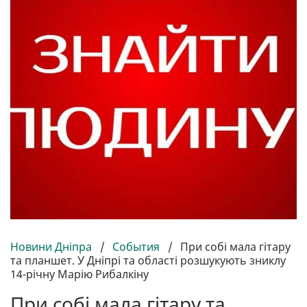
Новини Дніпра
/
События
/
При собі мала гітару
та планшет. У Дніпрі та області розшукують зниклу
14-річну Марію Рибалкіну
При собі мала гітару та