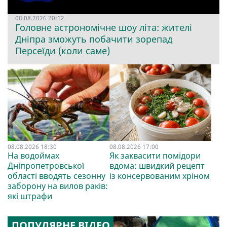
08.08.2026 20:12
Головне астрономічне шоу літа: жителі
Дніпра зможуть побачити зорепад
Персеїди (коли саме)
08.08.2026 18:30
08.08.2026 17:00
На водоймах
Як заквасити помідори
Дніпропетровської
вдома: швидкий рецепт
області вводять сезонну
із консервованим хріном
заборону на вилов раків:
які штрафи
ПОПУЛЯРНЕ ВІДЕО