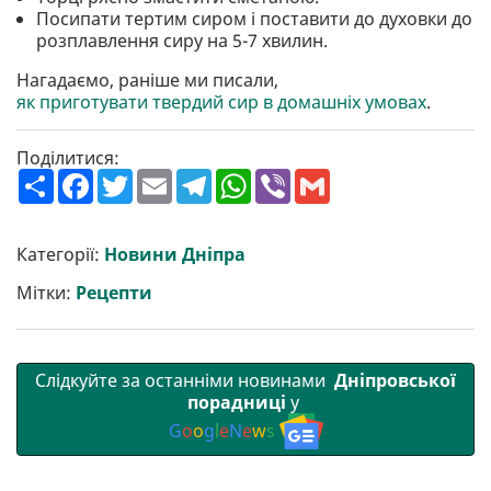
Посипати тертим сиром і поставити до духовки до
розплавлення сиру на 5-7 хвилин.
Нагадаємо, раніше ми писали,
як приготувати твердий сир в домашніх умовах
.
Поділитися:
П
F
T
E
T
W
V
G
о
a
w
m
e
h
i
m
ш
c
i
a
l
a
b
a
и
e
t
i
e
t
e
i
р
b
t
l
g
s
r
l
Категорії:
Новини Дніпра
и
o
e
r
A
т
o
r
a
p
Мітки:
Рецепти
и
k
m
p
Слідкуйте за останніми новинами
Дніпровської
порадниці
у
G
o
o
g
l
e
N
e
w
s