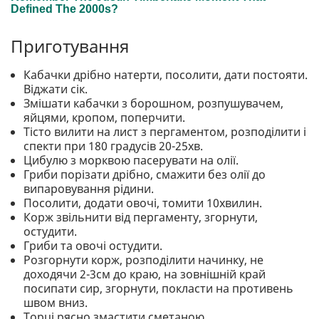
Приготування
Кабачки дрібно натерти, посолити, дати постояти.
Віджати сік.
Змішати кабачки з борошном, розпушувачем,
яйцями, кропом, поперчити.
Тісто вилити на лист з пергаментом, розподілити і
спекти при 180 градусів 20-25хв.
Цибулю з морквою пасерувати на олії.
Гриби порізати дрібно, смажити без олії до
випаровування рідини.
Посолити, додати овочі, томити 10хвилин.
Корж звільнити від пергаменту, згорнути,
остудити.
Гриби та овочі остудити.
Розгорнути корж, розподілити начинку, не
доходячи 2-3см до краю, на зовнішній край
посипати сир, згорнути, покласти на противень
швом вниз.
Торці рясно змастити сметаною.