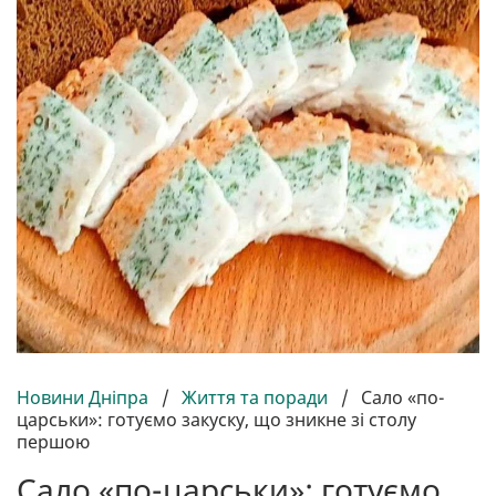
Новини Дніпра
/
Життя та поради
/
Сало «по-
царськи»: готуємо закуску, що зникне зі столу
першою
Сало «по-царськи»: готуємо